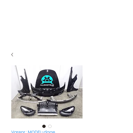
Varenr.: MODEL-daae