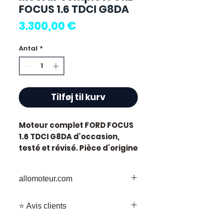
FOCUS 1.6 TDCI G8DA
Pris
3.300,00 €
Antal
*
Tilføj til kurv
Moteur complet FORD FOCUS
1.6 TDCI G8DA
d'occasion,
testé et révisé. Pièce d'origine
constructeur Ford. Cylindrée
1.6L. Motorisation diesel.
allomoteur.com
Caractéristiques techniques
:
Votre
Destination
de Confiance pour
Kilométrage :
89 000 km
⭐ Avis clients
les Pièces de Moteur d'Occasion
Marque :
Ford
Bienvenue chez Allomoteur.com,