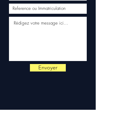
✅ Serviço ao cliente reativo
via WhatsApp
📞
Precisa de um conselho?
Entre em contacto connosco
através do
+33 6 38 71 66 54
(WhatsApp disponível) —
Segunda a Sexta, 9h-18h.
Envoyer