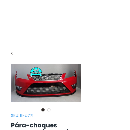
SKU: III-a771
Pára-choques