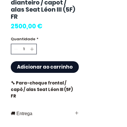
dianteiro / capot /
alas Seat Léon III (5F)
FR
Preço
2500,00 €
Quantidade
*
Adicionar ao carrinho
🔧 Para-choque frontal /
capô / alas Seat Léon III (5F)
FR
🚚 Entrega
⭐ Por que escolher
Entrega rápida em toda a França e