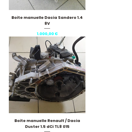
Boite manuelle Dacia Sandero 1.4
8V
Pris
1.000,00 €
Boite manuelle Renault / Dacia
Duster 1.5 dCi TL8 015