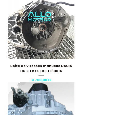
Boite de vitesses manuelle DACIA
DUSTER 1.5 DCI TL8B014
Pris
3.700,00 €