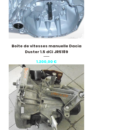
Boite de vitesses manuelle Dacia
Duster 1.5 dCi JR5189
Pris
1.200,00 €