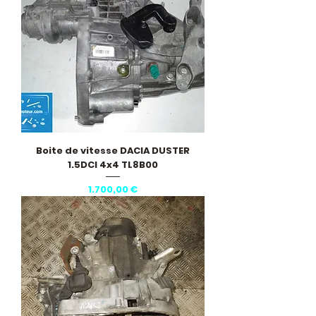
Boite de vitesse DACIA DUSTER
1.5DCI 4x4 TL8B00
Pris
1.700,00 €