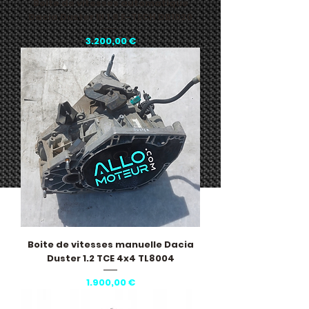
Boite de vitesses automatique
Dacia Duster III 1.6 E-TECH DB1020
Pris
3.200,00 €
Boite de vitesses manuelle Dacia
Duster 1.2 TCE 4x4 TL8004
Pris
1.900,00 €