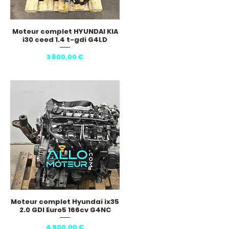
Moteur complet HYUNDAI KIA
Aperçu rapide
i30 ceed 1.4 t-gdi G4LD
Prix
3 800,00 €
Moteur complet Hyundai ix35
Aperçu rapide
2.0 GDI Euro5 166cv G4NC
Prix
4 900,00 €