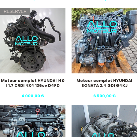
RESERVER
Moteur complet HYUNDAI I40
Moteur complet HYUNDAI
Aperçu rapide
Aperçu rapide
I 1.7 CRDI 4X4 136cv D4FD
SONATA 2.4 GDI G4KJ
Prix
Prix
4 000,00 €
6 500,00 €