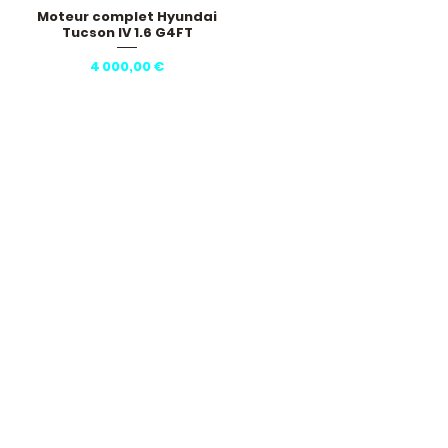
Moteur complet Hyundai
Aperçu rapide
Tucson IV 1.6 G4FT
Prix
4 000,00 €