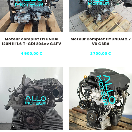
Moteur complet HYUNDAI
Moteur complet HYUNDAI 2.7
Aperçu rapide
Aperçu rapide
I20N III 1.6 T-GDi 204cv G4FV
V6 G6BA
Prix
Prix
4 900,00 €
2 700,00 €