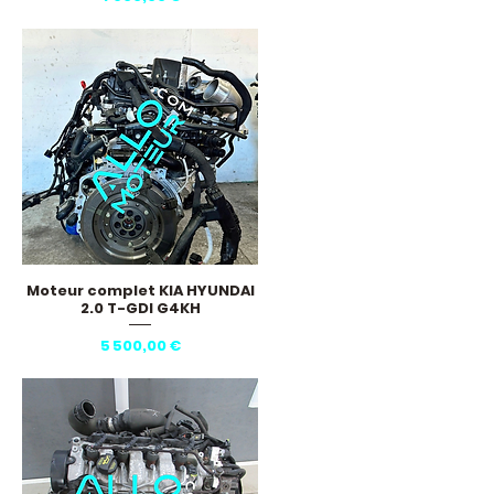
Moteur complet KIA HYUNDAI
Aperçu rapide
2.0 T-GDI G4KH
Prix
5 500,00 €