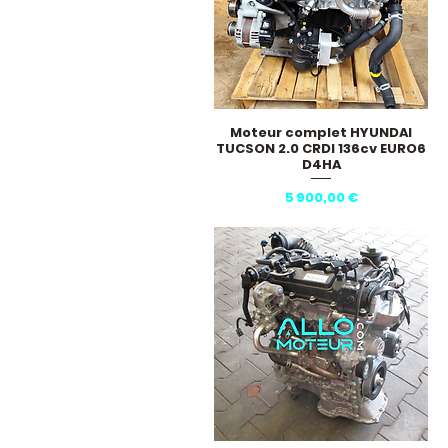
Moteur complet HYUNDAI
Aperçu rapide
TUCSON 2.0 CRDI 136cv EURO6
D4HA
Prix
5 900,00 €