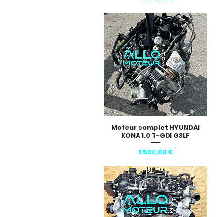
Moteur complet HYUNDAI
Aperçu rapide
KONA 1.0 T-GDI G3LF
Prix
3 500,00 €