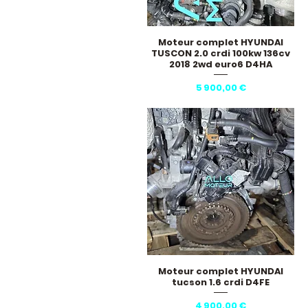
Moteur complet HYUNDAI
Aperçu rapide
TUSCON 2.0 crdi 100kw 136cv
2018 2wd euro6 D4HA
Prix
5 900,00 €
Moteur complet HYUNDAI
Aperçu rapide
tucson 1.6 crdi D4FE
Prix
4 900,00 €