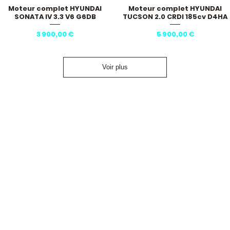
Moteur complet HYUNDAI
Moteur complet HYUNDAI
Aperçu rapide
Aperçu rapide
SONATA IV 3.3 V6 G6DB
TUCSON 2.0 CRDI 185cv D4HA
Prix
Prix
3 900,00 €
5 900,00 €
Voir plus