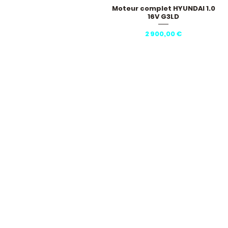
Moteur complet HYUNDAI 1.0
Aperçu rapide
16V G3LD
Prix
2 900,00 €