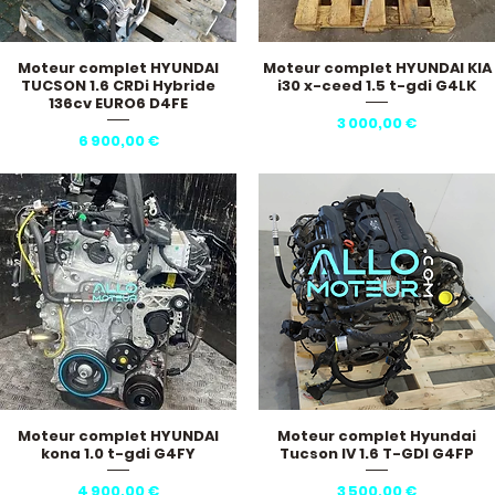
Moteur complet HYUNDAI
Moteur complet HYUNDAI KIA
Aperçu rapide
Aperçu rapide
TUCSON 1.6 CRDi Hybride
i30 x-ceed 1.5 t-gdi G4LK
136cv EURO6 D4FE
Prix
3 000,00 €
Prix
6 900,00 €
Moteur complet HYUNDAI
Moteur complet Hyundai
Aperçu rapide
Aperçu rapide
kona 1.0 t-gdi G4FY
Tucson IV 1.6 T-GDI G4FP
Prix
Prix
4 900,00 €
3 500,00 €