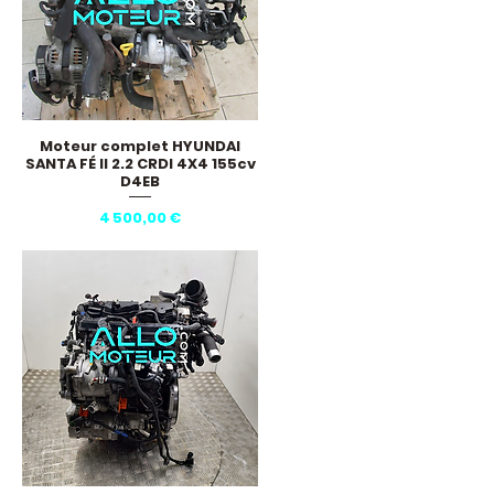
Moteur complet HYUNDAI
Aperçu rapide
SANTA FÉ II 2.2 CRDI 4X4 155cv
D4EB
Prix
4 500,00 €