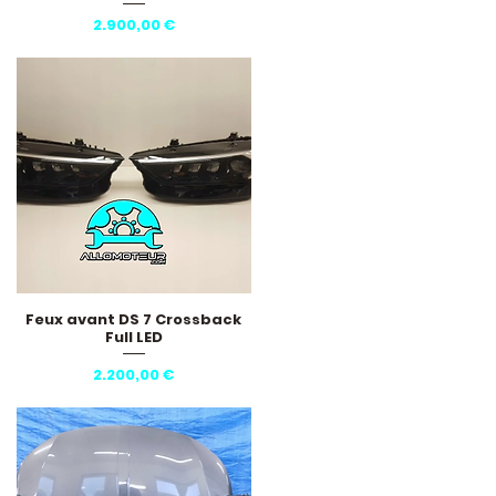
Pris
2.900,00 €
Feux avant DS 7 Crossback
Hurtigvisning
Full LED
Pris
2.200,00 €