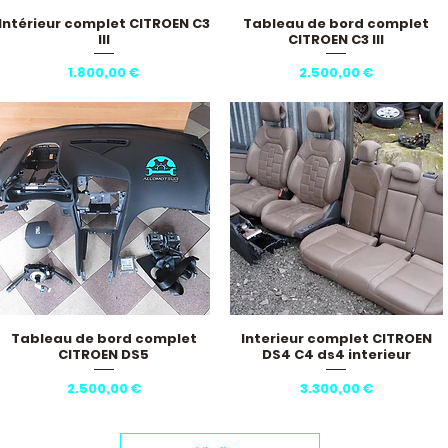
Intérieur complet CITROEN C3
Tableau de bord complet
Hurtigvisning
Hurtigvisning
III
CITROEN C3 III
Pris
Pris
1.800,00 €
2.500,00 €
Tableau de bord complet
Interieur complet CITROEN
Hurtigvisning
Hurtigvisning
CITROEN DS5
DS4 C4 ds4 interieur
Pris
Pris
2.500,00 €
3.300,00 €