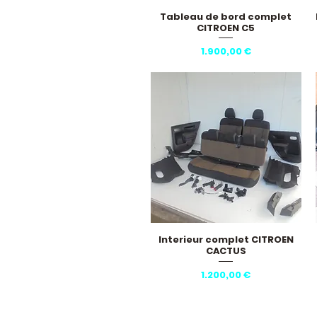
Tableau de bord complet
Hurtigvisning
CITROEN C5
Pris
1.900,00 €
Interieur complet CITROEN
Hurtigvisning
CACTUS
Pris
1.200,00 €