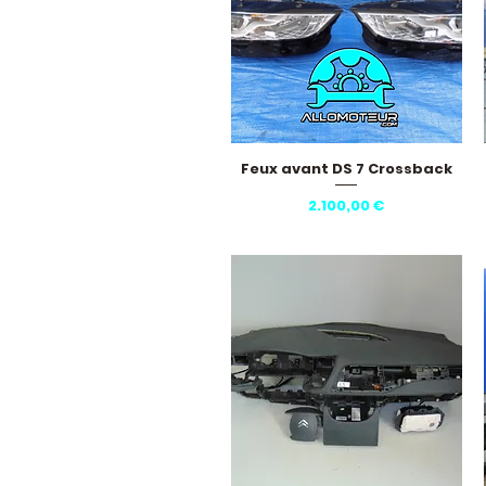
Feux avant DS 7 Crossback
Hurtigvisning
Pris
2.100,00 €