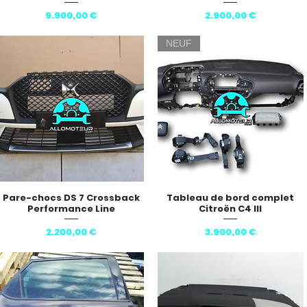
Pris
Pris
9.900,00 €
2.900,00 €
NEUF
Pare-chocs DS 7 Crossback
Tableau de bord complet
Hurtigvisning
Hurtigvisning
Performance Line
Citroën C4 III
Pris
Pris
2.200,00 €
3.900,00 €