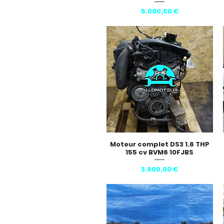
Pris
5.000,00 €
Moteur complet DS3 1.6 THP
Hurtigvisning
155 cv BVM6 10FJBS
Pris
3.900,00 €