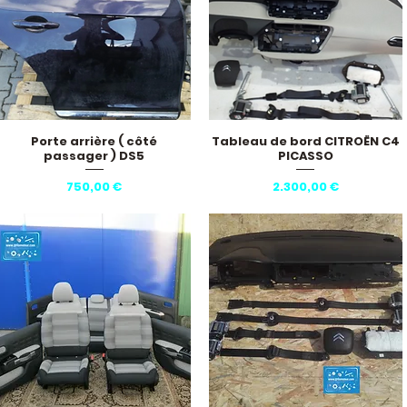
Porte arrière ( côté
Tableau de bord CITROËN C4
Hurtigvisning
Hurtigvisning
passager ) DS5
PICASSO
Pris
Pris
750,00 €
2.300,00 €