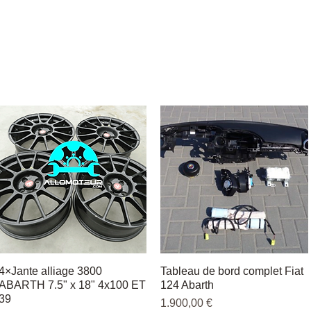
4×Jante alliage 3800
Hurtigvisning
Tableau de bord complet Fiat
Hurtigvisning
ABARTH 7.5" x 18" 4x100 ET
124 Abarth
39
Pris
1.900,00 €