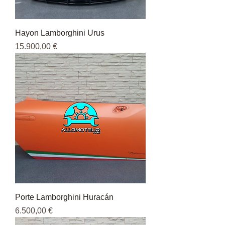
Hayon Lamborghini Urus
Pris
15.900,00 €
Porte Lamborghini Huracán
Pris
6.500,00 €