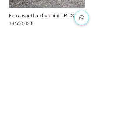
Feux avant Lamborghini URUS
Pris
19.500,00 €
Vis flere