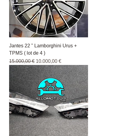
Jantes 22 " Lamborghini Urus +
TPMS ( lot de 4 )
Regulær pris
Salgspris
15.000,00 €
10.000,00 €