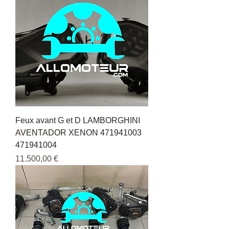
Feux avant G et D LAMBORGHINI
AVENTADOR XENON 471941003
471941004
Pris
11.500,00 €