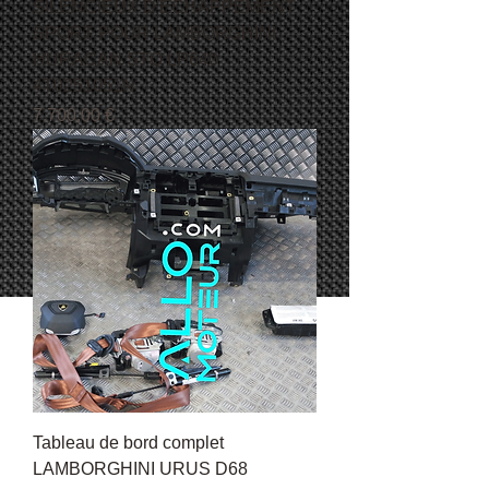
SILENCIEUX D'ÉCHAPPEMENT
SPORT POUR LAMBORGHINI
HURACAN STO LP640
4T0251051N
Pris
7.700,00 €
Tableau de bord complet
LAMBORGHINI URUS D68