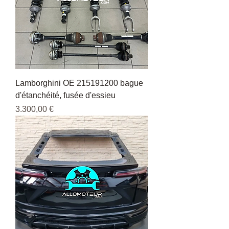
Lamborghini OE 215191200 bague
d'étanchéité, fusée d'essieu
Pris
3.300,00 €