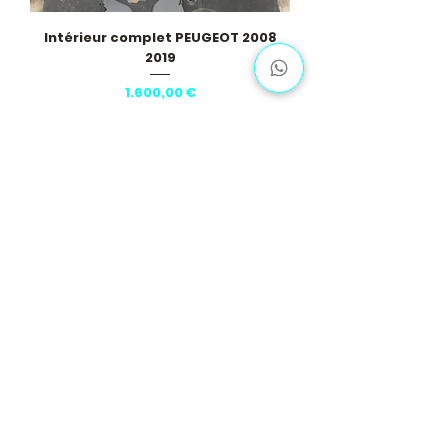
Intérieur complet PEUGEOT 2008
2019
Pris
1.600,00 €
Vis flere