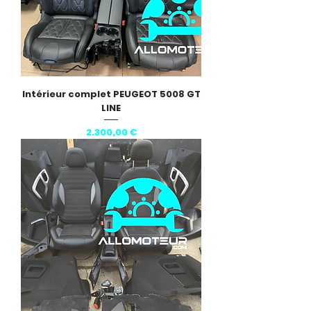
Intérieur complet PEUGEOT 5008 GT
LINE
Pris
2.300,00 €