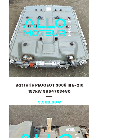
Batterie PEUGEOT 3008 III E-210
157kW 9864703480
Pris
9.500,00 €