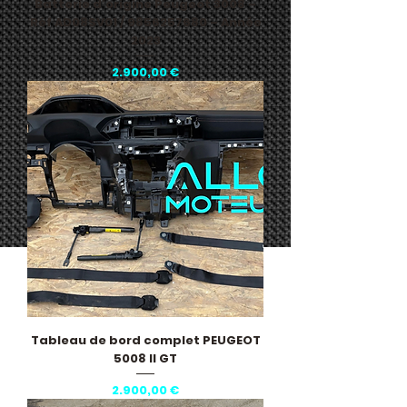
Batterie d’origine Peugeot 3008 –
Réf AD08SV01 / 9856257680 – Année
2023
Pris
2.900,00 €
Tableau de bord complet PEUGEOT
5008 II GT
Pris
2.900,00 €