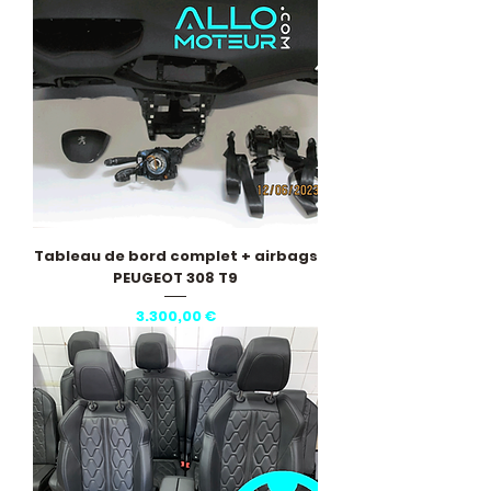
Tableau de bord complet + airbags
PEUGEOT 308 T9
Pris
3.300,00 €