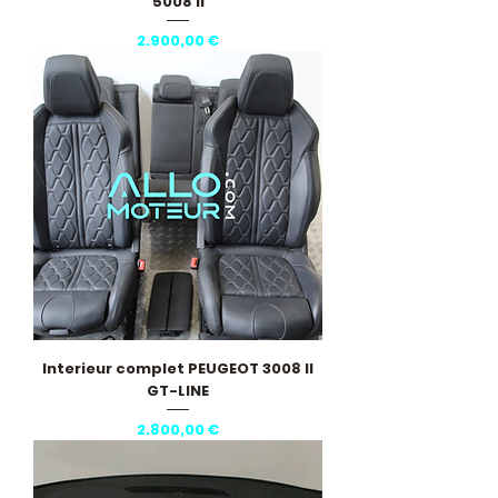
5008 II
Pris
2.900,00 €
Interieur complet PEUGEOT 3008 II
GT-LINE
Pris
2.800,00 €