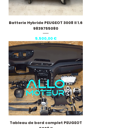
Batterie Hybride PEUGEOT 3008 II 1.6
9839755080
Pris
5.500,00 €
Tableau de bord complet PEUGEOT