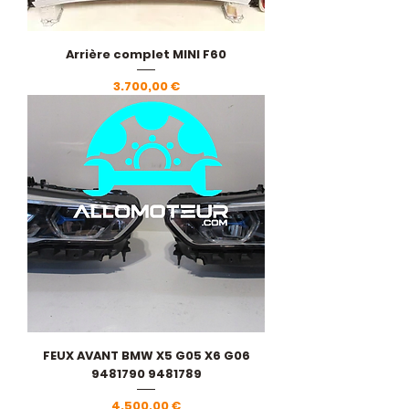
Arrière complet MINI F60
Pris
3.700,00 €
FEUX AVANT BMW X5 G05 X6 G06
9481790 9481789
Pris
4.500,00 €