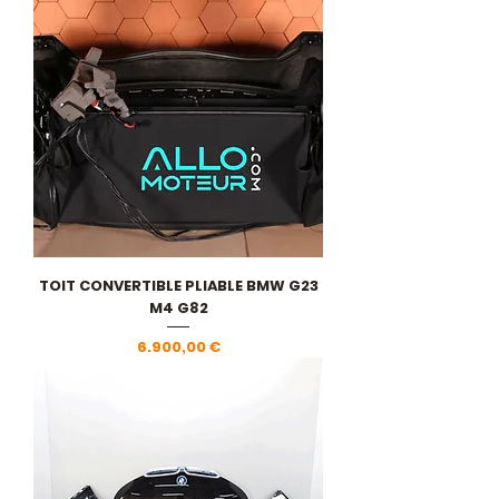
TOIT CONVERTIBLE PLIABLE BMW G23
M4 G82
Pris
6.900,00 €