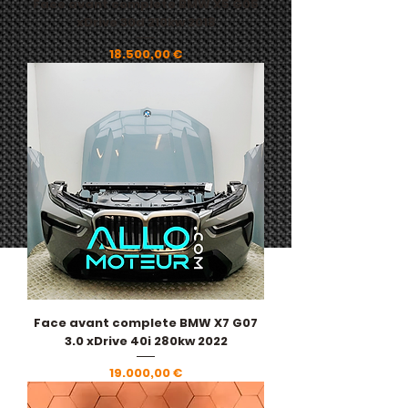
Face avant complete BMW X5 G05
xDrive 30d 210kw 2018
Pris
18.500,00 €
Face avant complete BMW X7 G07
3.0 xDrive 40i 280kw 2022
Pris
19.000,00 €