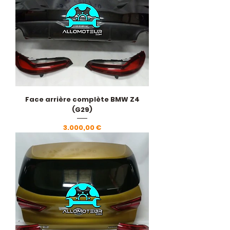
Face arrière complète BMW Z4
(G29)
Pris
3.000,00 €