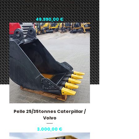
Mini pelle hydraulique
CATERPILLAR CAT 305E2 CR
Pris
49.990,00 €
Pelle 25/35tonnes Caterpillar /
Volvo
Pris
3.000,00 €