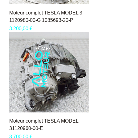
Moteur complet TESLA MODEL 3
1120980-00-G 1085693-20-P
Pris
3.200,00 €
Moteur complet TESLA MODEL
31120960-00-E
Pris
3.700,00 €