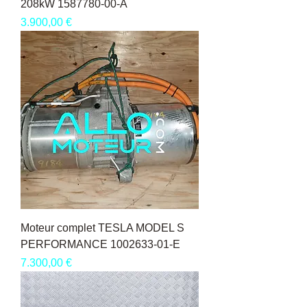
208kW 1587780-00-A
Pris
3.900,00 €
Moteur complet TESLA MODEL S
PERFORMANCE 1002633-01-E
Pris
7.300,00 €