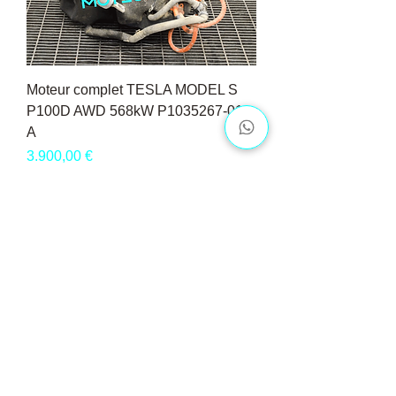
Moteur complet TESLA MODEL S
P100D AWD 568kW P1035267-01-
A
Pris
3.900,00 €
Vis flere