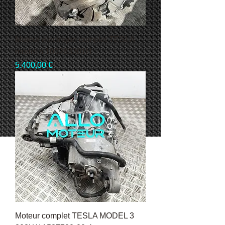
Moteur électrique complet TESLA
model s 100263301H
Pris
5.400,00 €
Moteur complet TESLA MODEL 3