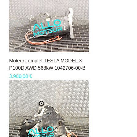
Moteur complet TESLA MODEL X
P100D AWD 568kW 1042706-00-B
Pris
3.900,00 €