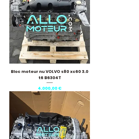
Bloc moteur nu VOLVO s80 xc60 3.0
t6 B6304T
Pris
4.000,00 €