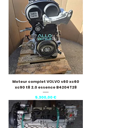
Moteur complet VOLVO s60 xc60
xc90 t8 2.0 essence B4204T28
Pris
5.300,00 €