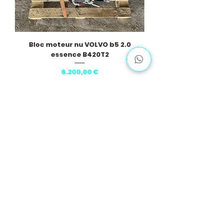
Bloc moteur nu VOLVO b5 2.0
essence B420T2
Pris
6.200,00 €
Vis flere