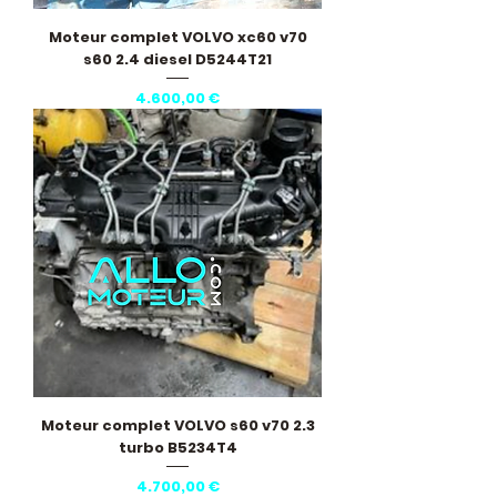
Moteur complet VOLVO xc60 v70
s60 2.4 diesel D5244T21
Pris
4.600,00 €
Moteur complet VOLVO s60 v70 2.3
turbo B5234T4
Pris
4.700,00 €