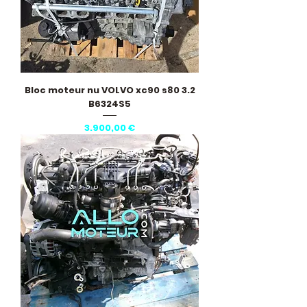
Bloc moteur nu VOLVO xc90 s80 3.2
B6324S5
Pris
3.900,00 €