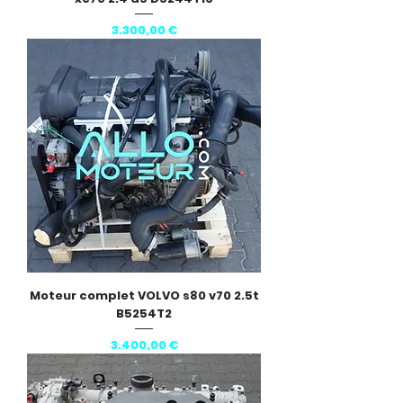
Pris
3.300,00 €
Moteur complet VOLVO s80 v70 2.5t
B5254T2
Pris
3.400,00 €