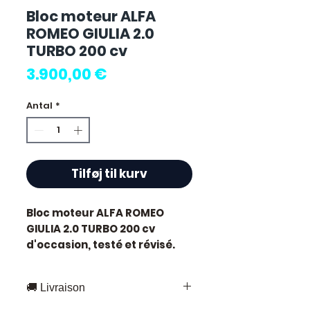
Bloc moteur ALFA
ROMEO GIULIA 2.0
TURBO 200 cv
Pris
3.900,00 €
Antal
*
Tilføj til kurv
Bloc moteur ALFA ROMEO
GIULIA 2.0 TURBO 200 cv
d'occasion, testé et révisé.
Pièce d'origine constructeur
Alfa Romeo. Cylindrée 2.0L
🚚 Livraison
développant 200 chevaux.
Motorisation essence.