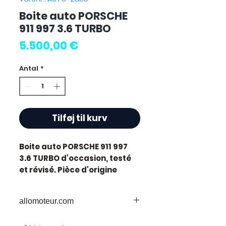
Boite auto PORSCHE
911 997 3.6 TURBO
Pris
5.500,00 €
Antal
*
Tilføj til kurv
Boite auto PORSCHE 911 997
3.6 TURBO
d'occasion, testé
et révisé. Pièce d'origine
constructeur Porsche.
Cylindrée 3.6L. Motorisation
allomoteur.com
essence.
Caractéristiques techniques
Votre
Destination
de Confiance pour