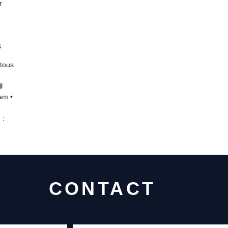
r
s
 tous
📘
ram
•
 :
CONTACT