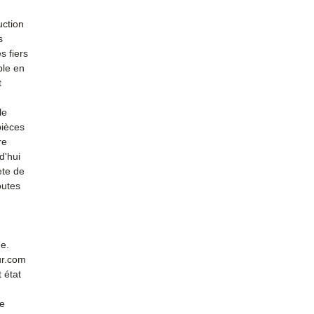
uction
s
s fiers
ble en
t
le
pièces
re
d'hui
ète de
outes
de.
ur.com
 état
de