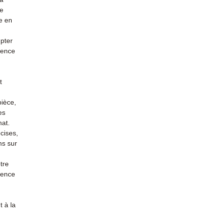
re
e en
mpter
ience
t
pièce,
es
hat.
cises,
ns sur
tre
rience
 à la