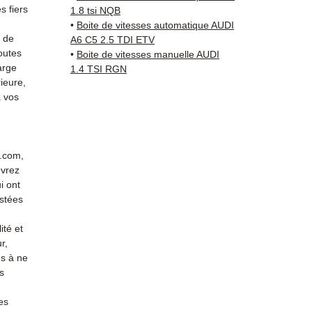
direct
 fiers
1.8 tsi NQB
Audi. 
•
Boite de vitesses automatique AUDI
reste 
s de
A6 C5 2.5 TDI ETV
outes
+33 6 3
•
Boite de vitesses manuelle AUDI
arge
1.4 TSI RGN
vérific
ieure,
Livrais
 vos
5 à 7 
métrop
sur pa
en Eur
r.com,
Allema
evrez
Bas, P
i ont
3 mois
stées
profes
ité et
Contac
r,
(Whats
s à ne
conta
s
es