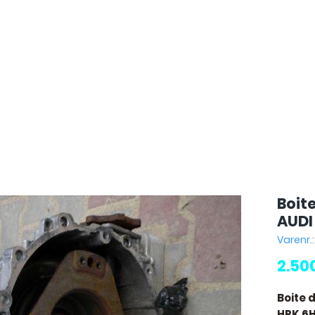
Boit
AUDI
Varenr.
2.50
Boite 
HPK 6