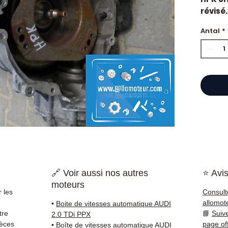
révisé.
constr
Antal
*
Caract
Kilo
Mar
Cyli
État 
ava
Gara
Quand 
vitess
vibrati
rappor
l'embr
🔗 Voir aussi nos autres
⭐ Avis
est so
moteurs
qu'une
 les
Consult
Compat
allomot
•
Boite de vitesses automatique AUDI
vérifi
tre
📘
Suiv
2.0 TDi PPX
sur vo
ièces
page of
•
Boîte de vitesses automatique AUDI