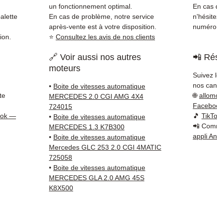
économ
un fonctionnement optimal.
En cas d
Compat
alette
En cas de problème, notre service
n'hésit
vérifi
après-vente est à votre disposition.
numéro 
ion.
⭐
Consultez les avis de nos clients
sur vo
direct
🔗 Voir aussi nos autres
📲 Rés
Merced
moteurs
reste 
Suivez 
+33 6 3
nos cana
•
Boite de vitesses automatique
vérific
te
🌐
allom
MERCEDES 2.0 CGI AMG 4X4
Livrais
Facebo
724015
5 à 7 
ook —
🎵
TikT
•
Boite de vitesses automatique
📲 Comm
métrop
MERCEDES 1.3 K7B300
appli A
•
Boite de vitesses automatique
sur pa
Mercedes GLC 253 2.0 CGI 4MATIC
en Eur
725058
Allema
•
Boite de vitesses automatique
Bas, P
MERCEDES GLA 2.0 AMG 45S
3 mois
K8X500
profes
Contac
(Whats