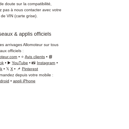
ique qu'une réparation.
e doute sur la compatibilité,
ibilité :
Avant commande,
ez pas à nous contacter avec votre
ez la référence moteur W205
de VIN (carte grise).
tre carte grise ou
ement sur votre véhicule
eaux & applis officiels
es. Notre équipe technique
disponible par WhatsApp au
les arrivages Allomoteur sur tous
8 71 66 54
pour toute
ux officiels :
ation.
oteur.com
• ⭐
Avis clients
• 📘
on & garantie :
Expédition en
ok
• ▶️
YouTube
• 📸
Instagram
•
jours ouvrés en France
ok
• 𝕏
X
• 📌
Pinterest
andez depuis votre mobile :
olitaine, livraison gratuite
ndroid
•
appli iPhone
lette sécurisée. Expédition
ope (Belgique, Suisse,
gne, Italie, Espagne, Pays-
ortugal) sur devis. Garantie
 pièces — montage par
sionnel obligatoire.
t :
📞 +33 6 38 71 66 54
App) — 📧