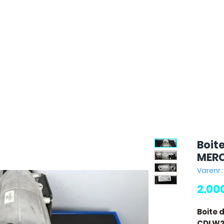
Boit
MERC
Varenr.
2.00
Boite 
CDI W