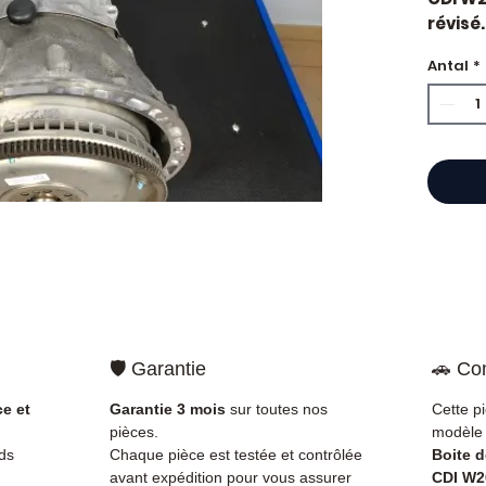
révisé.
constr
Antal
*
référ
2.2L. M
Caract
Kilo
Mar
Réfé
Cyli
Car
État 
ava
Gara
Quand 
🛡️ Garantie
🚗 Com
vitess
durs, v
ce et
Garantie 3 mois
sur toutes nos
Cette p
perte 
pièces.
modèle 
à l'em
ds
Chaque pièce est testée et contrôlée
Boite 
standa
avant expédition pour vous assurer
CDI W2