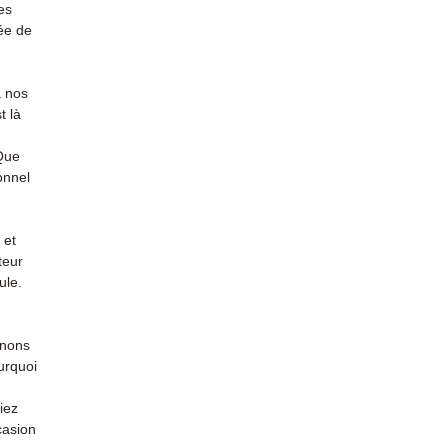
es
ée de
à nos
t là
 Que
onnel
 et
teur
ule.
enons
urquoi
iez
casion