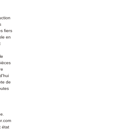
uction
s
s fiers
ble en
t
le
pièces
re
d'hui
ète de
outes
de.
ur.com
 état