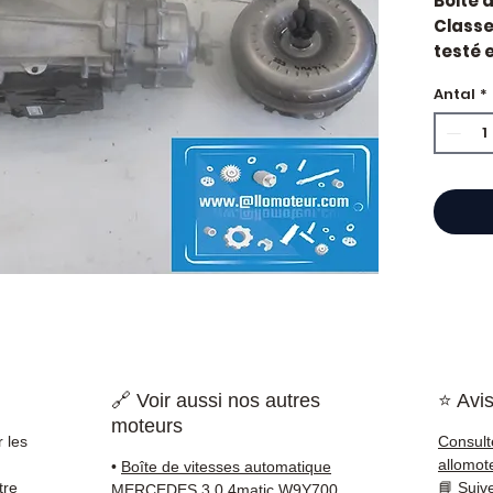
Boite 
Classe
testé e
constr
Antal
*
Caract
Kilo
Mar
État 
ava
Gara
Quand 
vitess
durs, v
perte 
à l'em
standa
🔗 Voir aussi nos autres
⭐ Avis
économ
moteurs
Compat
 les
Consult
vérifi
allomot
•
Boîte de vitesses automatique
sur vo
tre
📘
Suiv
MERCEDES 3.0 4matic W9Y700