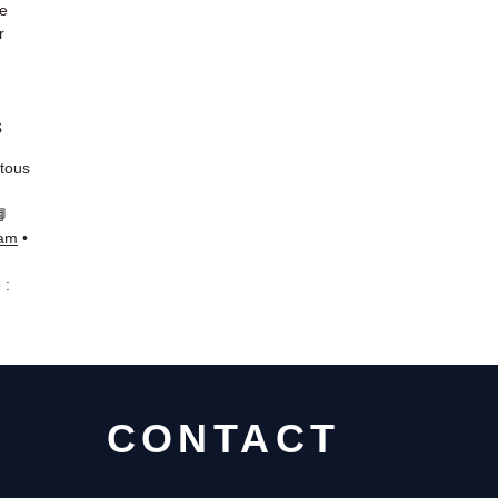
de
r
s
 tous
📘
ram
•
 :
CONTACT