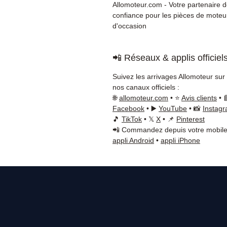
Allomoteur.com - Votre partenaire 
confiance pour les pièces de moteu
d'occasion
📲 Réseaux & applis officiel
Suivez les arrivages Allomoteur sur
nos canaux officiels :
🌐
allomoteur.com
• ⭐
Avis clients
• 
Facebook
• ▶️
YouTube
• 📸
Instag
🎵
TikTok
• 𝕏
X
• 📌
Pinterest
📲 Commandez depuis votre mobile
appli Android
•
appli iPhone