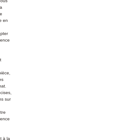
nous
la
re
e en
mpter
ience
t
pièce,
es
hat.
cises,
ns sur
tre
rience
 à la