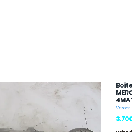
Boit
MERC
4MA
Varenr.
3.70