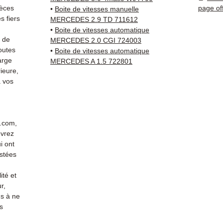
direct
ièces
page of
•
Boite de vitesses manuelle
Merced
 fiers
MERCEDES 2.9 TD 711612
reste 
•
Boite de vitesses automatique
s de
+33 6 3
MERCEDES 2.0 CGI 724003
outes
•
Boite de vitesses automatique
vérific
arge
MERCEDES A 1.5 722801
Livrais
ieure,
5 à 7 
 vos
métrop
sur pa
en Eur
Allema
r.com,
Bas, P
evrez
3 mois
i ont
profes
stées
Contac
ité et
(Whats
r,
conta
s à ne
s