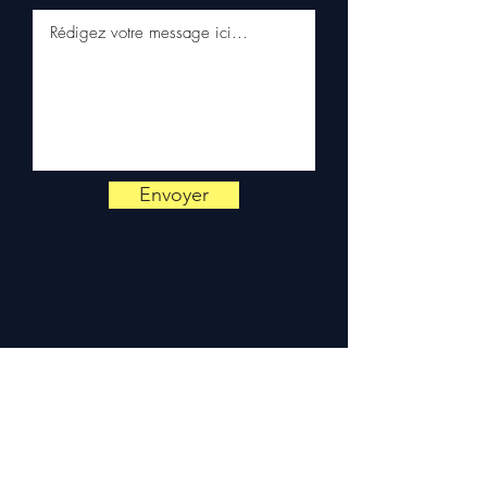
vérification.
Livraison & garantie :
Expédition en 5 à 7 jours
ouvrés en France
métropolitaine, livraison
gratuite sur palette
sécurisée. Expédition en
Europe (Belgique, Suisse,
Envoyer
Allemagne, Italie, Espagne,
Pays-Bas, Portugal) sur
devis. Garantie 3 mois pièces
— montage par professionnel
obligatoire.
Contact :
📞 +33 6 38 71 66 54
(WhatsApp) — 📧
contact@allomoteur.com