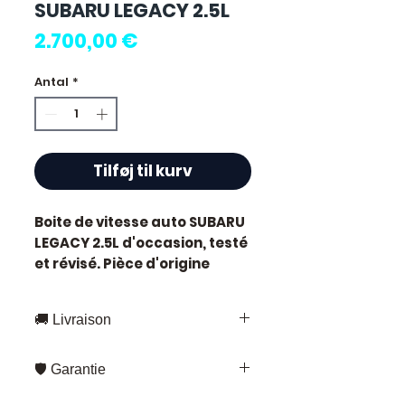
SUBARU LEGACY 2.5L
Pris
2.700,00 €
Antal
*
Tilføj til kurv
Boite de vitesse auto SUBARU
LEGACY 2.5L
d'occasion, testé
et révisé. Pièce d'origine
constructeur Subaru.
Caractéristiques techniques
🚚 Livraison
:
Kilométrage :
64 000 km
Livraison rapide partout en France
Marque :
Subaru
🛡️ Garantie
et en Europe
État :
Occasion testée,
Fedex – pour les envois standards
Garantie 3 mois
sur toutes nos