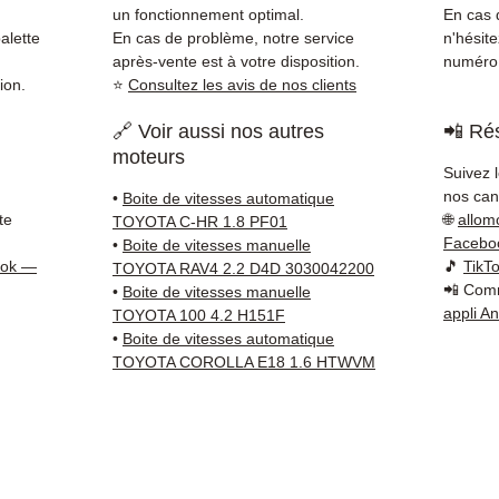
Toyota
un fonctionnement optimal.
En cas d
reste 
alette
En cas de problème, notre service
n'hésit
+33 6 3
après-vente est à votre disposition.
numéro 
ion.
⭐
Consultez les avis de nos clients
vérific
Livrais
🔗 Voir aussi nos autres
📲 Rés
5 à 7 
moteurs
métrop
Suivez 
sur pa
nos cana
•
Boite de vitesses automatique
en Eur
te
🌐
allom
TOYOTA C-HR 1.8 PF01
Allema
Facebo
•
Boite de vitesses manuelle
Bas, P
ook —
🎵
TikT
TOYOTA RAV4 2.2 D4D 3030042200
📲 Comm
3 mois
•
Boite de vitesses manuelle
appli A
TOYOTA 100 4.2 H151F
profes
•
Boite de vitesses automatique
Contac
TOYOTA COROLLA E18 1.6 HTWVM
(Whats
conta