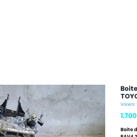
Boit
TOYO
Varenr.
1.70
Boite 
RAV4 2