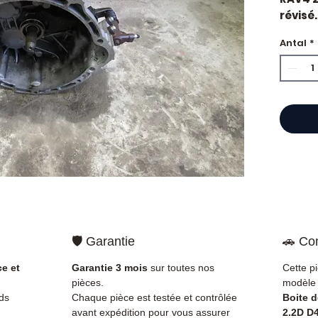
révisé.
constr
Antal
*
Caract
Kilo
Mar
État 
ava
Gara
Quand 
vitess
vibrati
rappor
l'embr
est so
🛡️ Garantie
🚗 Com
qu'une
Compat
ce et
Garantie 3 mois
sur toutes nos
Cette p
vérifi
pièces.
modèle 
sur vo
ds
Chaque pièce est testée et contrôlée
Boite 
direct
avant expédition pour vous assurer
2.2D D