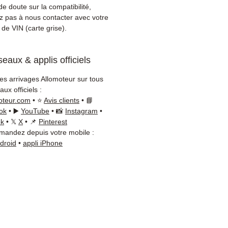
. Notre équipe technique
e doute sur la compatibilité,
disponible par WhatsApp au
ez pas à nous contacter avec votre
8 71 66 54
pour toute
de VIN (carte grise).
ation.
on & garantie :
Expédition en
eaux & applis officiels
jours ouvrés en France
olitaine, livraison gratuite
les arrivages Allomoteur sur tous
lette sécurisée. Expédition
ux officiels :
ope (Belgique, Suisse,
oteur.com
• ⭐
Avis clients
• 📘
gne, Italie, Espagne, Pays-
ok
• ▶️
YouTube
• 📸
Instagram
•
ortugal) sur devis. Garantie
ok
• 𝕏
X
• 📌
Pinterest
andez depuis votre mobile :
 pièces — montage par
ndroid
•
appli iPhone
sionnel obligatoire.
t :
📞 +33 6 38 71 66 54
App) — 📧
ct@allomoteur.com