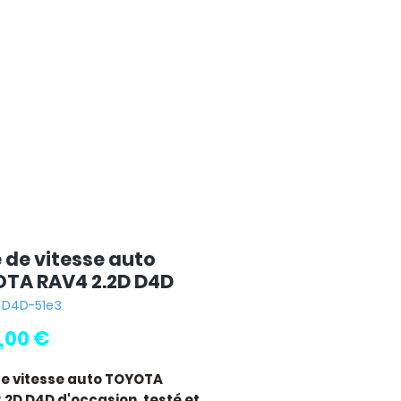
e de vitesse auto
TA RAV4 2.2D D4D
: D4D-51e3
Pris
0,00 €
de vitesse auto TOYOTA
.2D D4D
d'occasion, testé et