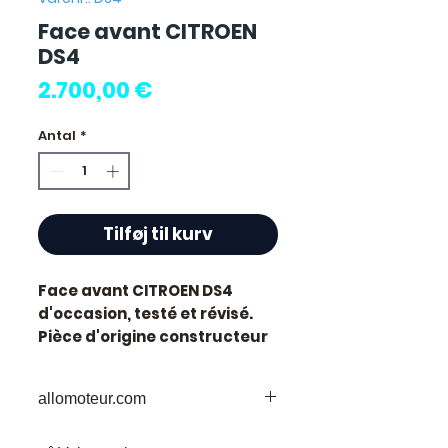
Face avant CITROEN
DS4
Pris
2.700,00 €
Antal
*
Tilføj til kurv
Face avant CITROEN DS4
d'occasion, testé et révisé.
Pièce d'origine constructeur
Citroen.
Caractéristiques techniques
allomoteur.com
:
Kilométrage :
67 000 km
Votre
Destination
de Confiance pour