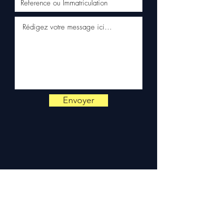
ouvrés en France
métropolitaine, livraison
gratuite sur palette
sécurisée. Expédition en
Europe (Belgique, Suisse,
Allemagne, Italie, Espagne,
Pays-Bas, Portugal) sur
devis. Garantie 3 mois pièces
— montage par professionnel
Envoyer
obligatoire.
Contact :
📞 +33 6 38 71 66 54
(WhatsApp) — 📧
contact@allomoteur.com