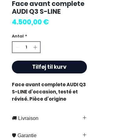
Face avant complete
AUDI Q3 S-LINE
Pris
4.500,00 €
Antal
*
Tilføj til kurv
Face avant complete AUDI Q3
S-LINE
d'occasion, testé et
révisé. Pièce d'origine
constructeur Audi.
Caractéristiques techniques
🚚 Livraison
:
Kilométrage :
73 000 km
Livraison rapide partout en France
Marque :
Audi
🛡️ Garantie
et en Europe