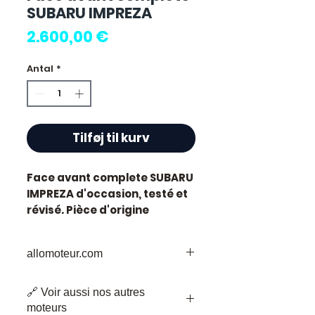
SUBARU IMPREZA
Pris
2.600,00 €
Antal
*
Tilføj til kurv
Face avant complete SUBARU
IMPREZA
d'occasion, testé et
révisé. Pièce d'origine
constructeur Subaru.
Caractéristiques techniques
allomoteur.com
:
Kilométrage :
69 000 km
Votre
Destination
de Confiance pour
Marque :
Subaru
🔗 Voir aussi nos autres
les Pièces de Moteur d'Occasion
État :
Occasion testée,
moteurs
Bienvenue chez Allomoteur.com,