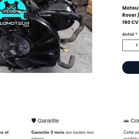
Moteur
Rover 
190 CV
révisé.
Antal
*
constr
Cylind
cheva
Caract
Kilo
Mar
Cyli
Puis
État 
ava
Gara
Quand
🛡️ Garantie
🚗 Com
Rover 
impor
ce et
Garantie 3 mois
sur toutes nos
Cette p
d'huil
pièces.
modèle 