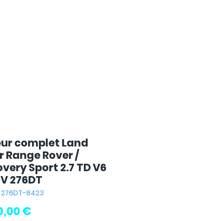
ur complet Land
r Range Rover /
very Sport 2.7 TD V6
CV 276DT
: 276DT-8423
Pris
0,00 €