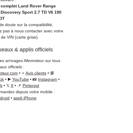
t moteur permanent, ou
 complet Land Rover Range
ment coût de réparation
 Discovery Sport 2.7 TD V6 190
eur à celui d'un échange
DT
rd.
e doute sur la compatibilité,
ez pas à nous contacter avec votre
ibilité :
Avant commande,
de VIN (carte grise).
ez la référence de votre pièce
tre carte grise ou
eaux & applis officiels
ement sur votre véhicule
over. Notre équipe
les arrivages Allomoteur sur tous
que reste disponible par
ux officiels :
App au
+33 6 38 71 66 54
oteur.com
• ⭐
Avis clients
• 📘
oute vérification.
ok
• ▶️
YouTube
• 📸
Instagram
•
ok
• 𝕏
X
• 📌
Pinterest
on & garantie :
Expédition en
andez depuis votre mobile :
jours ouvrés en France
ndroid
•
appli iPhone
olitaine, livraison gratuite
lette sécurisée. Expédition
ope (Belgique, Suisse,
gne, Italie, Espagne, Pays-
ortugal) sur devis. Garantie