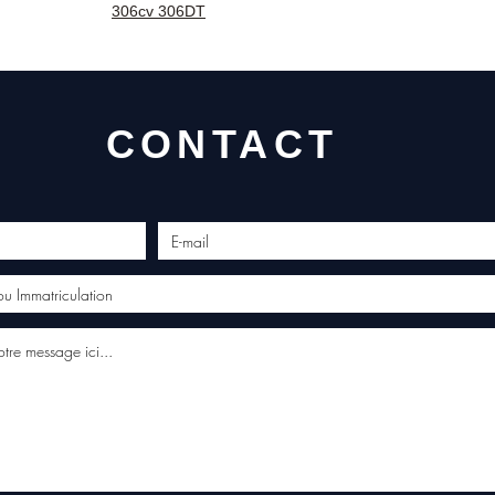
3 mois
306cv 306DT
profes
Contac
(Whats
conta
CONTACT