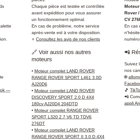
voyan
ds
Chaque pièce est testée et contrôlée
Moteur
simple
avant expédition pour vous assurer
Rover /
supéri
un fonctionnement optimal.
CV 276
standa
alette
En cas de problème, notre service
En cas d
après-vente est à votre disposition.
n'hésit
Compat
ion.
⭐
Consultez les avis de nos clients
numéro 
vérifi
sur vo
🔗 Voir aussi nos autres
📲 Rés
direct
moteurs
Land R
Suivez 
techni
nos cana
•
Moteur complet LAND ROVER
Whats
te
🌐
allom
RANGE ROVER SPORT L461 3.0D
pour t
Facebo
AJ20D6
ook —
🎵
TikT
Livrais
•
Moteur complet LAND ROVER
📲 Comm
DISCOVERY SPORT 2.0 D 4X4
5 à 7 
appli A
180cv AJ20D4 204DTD
métrop
•
Moteur complet RANGE ROVER
sur pa
SPORT L320 2.7 V6 TD TDV6
en Eur
276DT
Allema
•
Moteur complet LAND ROVER
Bas, P
RANGE ROVER SPORT II 3.0 D 4X4