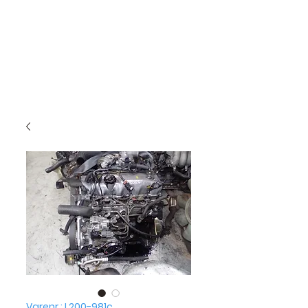
Varenr.: L200-981c