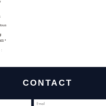
r
s
 tous
📘
ram
•
 :
CONTACT