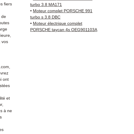
sur vo
 fiers
turbo 3.8 MA171
direct
•
Moteur complet PORSCHE 991
Porsch
s de
turbo s 3.8 DBC
outes
reste 
•
Moteur électrique complet
arge
PORSCHE taycan 4s OEG901103A
+33 6 3
ieure,
vérific
 vos
Livrais
5 à 7 
métrop
sur pa
r.com,
en Eur
evrez
Allema
i ont
Bas, P
stées
3 mois
ité et
profes
r,
Contac
s à ne
(Whats
s
conta
es