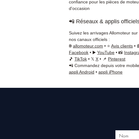
confiance pour les pièces de moteu
d'occasion
📲 Réseaux & applis officiel
Suivez les arrivages Allomoteur sur
nos canaux officiels :
🌐
allomoteur.com
• ⭐
Avis clients
• 
Facebook
• ▶️
YouTube
• 📸
Instag
🎵
TikTok
• 𝕏
X
• 📌
Pinterest
📲 Commandez depuis votre mobile
appli Android
•
appli iPhone