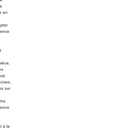
re
e en
mpter
ience
t
pièce,
es
hat.
cises,
ns sur
tre
rience
 à la