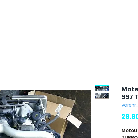
Mote
997 
Varenr.
29.9
Moteu
TURBO