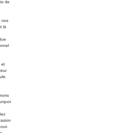
ée de
à nos
t là
 Que
onnel
 et
teur
ule.
enons
urquoi
iez
casion
nous
la