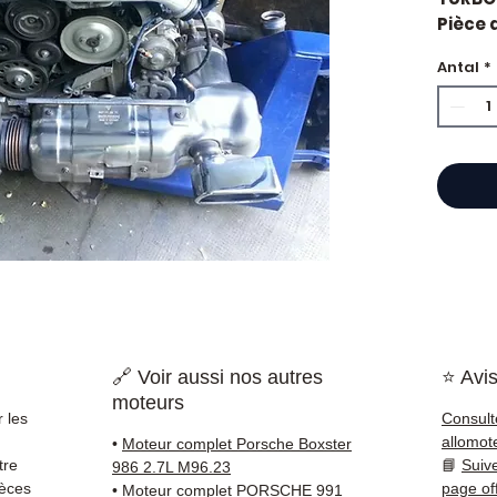
Pièce 
Porsch
Antal
*
Caract
Kilo
Mar
Car
État 
ava
Gara
Quand
Porsch
impor
d'huil
voyan
🔗 Voir aussi nos autres
⭐ Avis
simple
moteurs
supéri
 les
Consult
standa
allomot
•
Moteur complet Porsche Boxster
Compat
tre
📘
Suiv
986 2.7L M96.23
vérifi
ièces
page of
•
Moteur complet PORSCHE 991