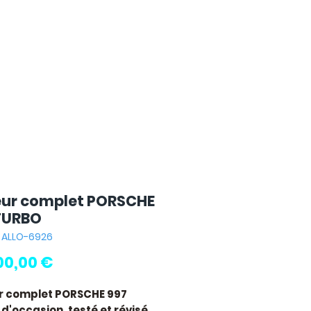
ur complet PORSCHE
TURBO
: ALLO-6926
Pris
00,00 €
r complet PORSCHE 997
d'occasion, testé et révisé.