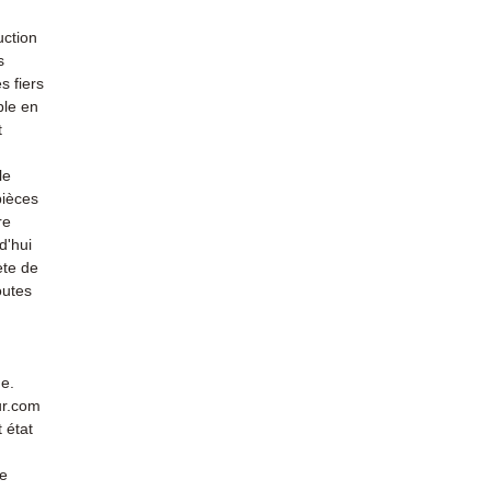
uction
s
s fiers
ble en
t
le
pièces
re
d'hui
ète de
outes
de.
ur.com
 état
de