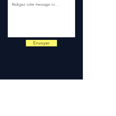
métropolitaine, livraison
gratuite sur palette
sécurisée. Expédition en
Europe (Belgique, Suisse,
Allemagne, Italie, Espagne,
Pays-Bas, Portugal) sur
devis. Garantie 3 mois pièces
— montage par professionnel
Envoyer
obligatoire.
Contact :
📞 +33 6 38 71 66 54
(WhatsApp) — 📧
contact@allomoteur.com