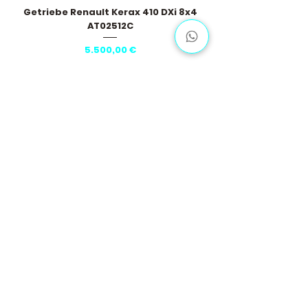
Getriebe Renault Kerax 410 DXi 8x4
AT02512C
Preis
5.500,00 €
Mehr laden