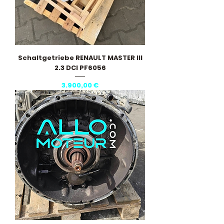
Schaltgetriebe RENAULT MASTER III
2.3 DCI PF6056
Preis
3.900,00 €