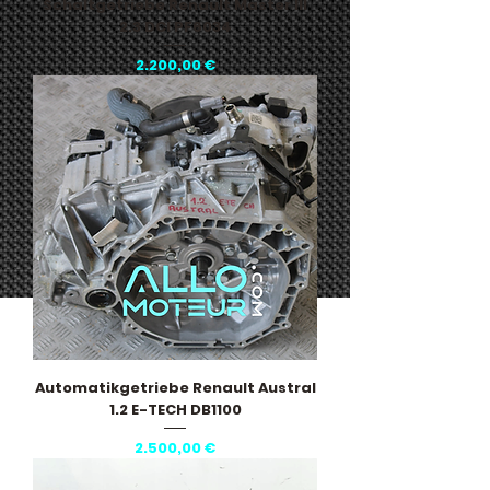
Schaltgetriebe Renault Master III
2.3 DCI PF6034
Preis
2.200,00 €
Automatikgetriebe Renault Austral
1.2 E-TECH DB1100
Preis
2.500,00 €