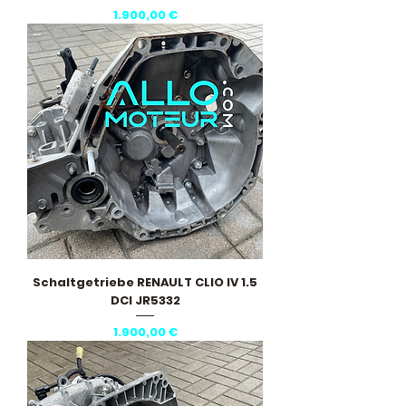
Preis
1.900,00 €
Schaltgetriebe RENAULT CLIO IV 1.5
DCI JR5332
Preis
1.900,00 €