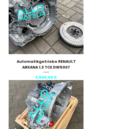
Automatikgetriebe RENAULT
ARKANA 1.3 TCE DW5007
Preis
3.500,00 €