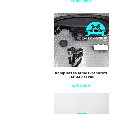
Preis
14.900,00 €
Komplettes Armaturenbrett
Schnellansicht
JAGUAR XF260
Preis
2.700,00 €