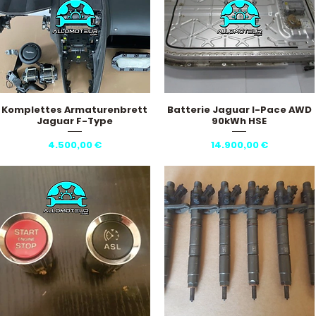
Komplettes Armaturenbrett
Batterie Jaguar I-Pace AWD
Schnellansicht
Schnellansicht
Jaguar F-Type
90kWh HSE
Preis
Preis
4.500,00 €
14.900,00 €