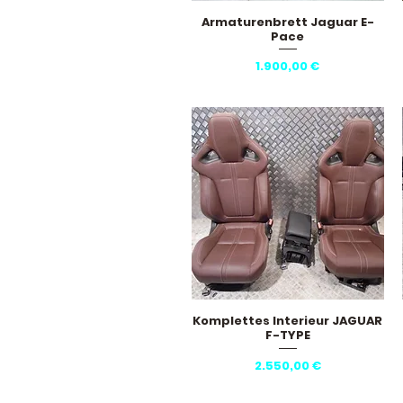
Armaturenbrett Jaguar E-
Schnellansicht
Pace
Preis
1.900,00 €
Komplettes Interieur JAGUAR
Schnellansicht
F-TYPE
Preis
2.550,00 €