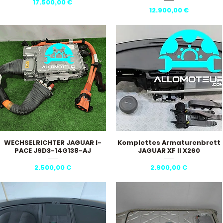
Preis
17.500,00 €
Preis
12.900,00 €
WECHSELRICHTER JAGUAR I-
Komplettes Armaturenbrett
Schnellansicht
Schnellansicht
PACE J9D3-14G138-AJ
JAGUAR XF II X260
Preis
Preis
2.500,00 €
2.900,00 €