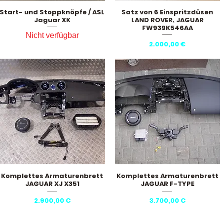
Start- und Stoppknöpfe / ASL
Satz von 6 Einspritzdüsen
Schnellansicht
Schnellansicht
Jaguar XK
LAND ROVER, JAGUAR
FW939K546AA
Nicht verfügbar
Preis
2.000,00 €
Komplettes Armaturenbrett
Komplettes Armaturenbrett
Schnellansicht
Schnellansicht
JAGUAR XJ X351
JAGUAR F-TYPE
Preis
Preis
2.900,00 €
3.700,00 €