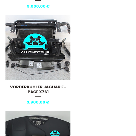
Preis
9.000,00 €
VORDERKÜHLER JAGUAR F-
Schnellansicht
PACE X761
Preis
3.900,00 €