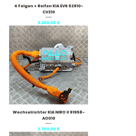
4 Felgen + Reifen KIA EV6 52910-
CV210
Preis
3.200,00 €
Wechselrichter KIA NIRO II 91958-
AO010
Preis
2.700,00 €