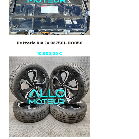
Batterie KIA EV 937501-DO050
Preis
10.500,00 €