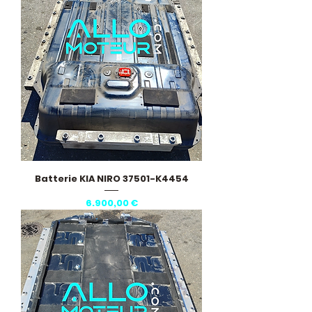
Batterie KIA NIRO 37501-K4454
Preis
6.900,00 €