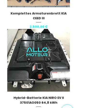
Komplettes Armaturenbrett KIA
CEED III
Preis
2.500,00 €
Hybrid-Batterie KIA NIRO EV II
37501AO050 64,8 kWh