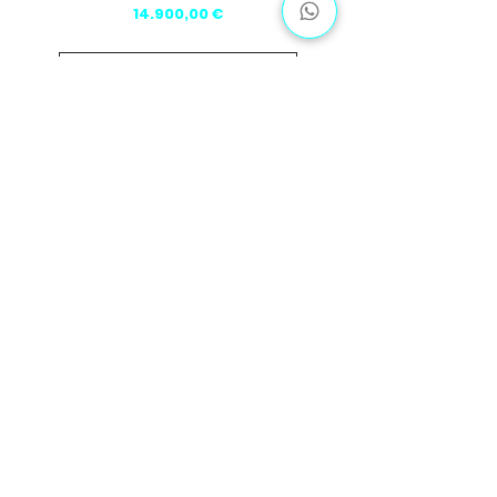
Preis
14.900,00 €
Mehr laden