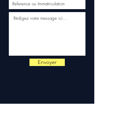
✅ Reaktiver Kundenservice
per WhatsApp
📞
Benötigen Sie einen Rat?
Kontaktieren Sie uns unter
+33 6 38 71 66 54
(WhatsApp
verfügbar) — Montag bis
Freitag, 9–18 Uhr.
Envoyer