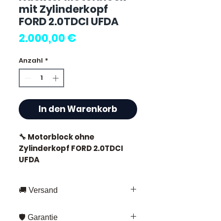
mit Zylinderkopf
FORD 2.0TDCI UFDA
Preis
2.000,00 €
Anzahl
*
In den Warenkorb
🔧 Motorblock ohne
Zylinderkopf FORD 2.0TDCI
UFDA
🚚 Versand
⭐ Warum Allomoteur.com
Schnelle Lieferung in ganz
wählen ?
🛡️ Garantie
Frankreich und Europa