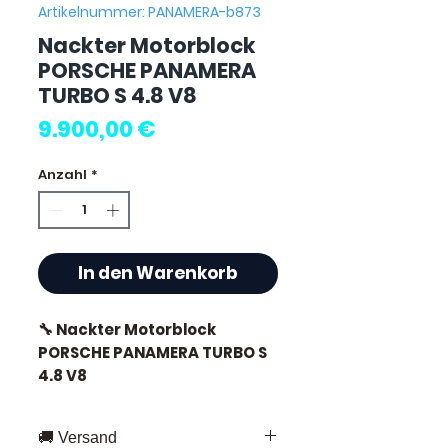
Artikelnummer: PANAMERA-b873
Nackter Motorblock
PORSCHE PANAMERA
TURBO S 4.8 V8
Preis
9.900,00 €
Anzahl
*
In den Warenkorb
🔧 Nackter Motorblock
PORSCHE PANAMERA TURBO S
4.8 V8
🏷️ Laufleistung : 28 000 km
🚚 Versand
beglaubigt