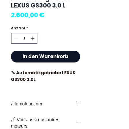
LEXUS GS300 3.0 L
Preis
2.600,00 €
Anzahl
*
In den Warenkorb
🔧 Automatikgetriebe LEXUS
GS300 3.0L
allomoteur.com
⭐ Warum Allomoteur.com
wählen?
Ihr vertrauenswürdiges Ziel für
🔗 Voir aussi nos autres
gebrauchte Motorenteile
Als französischer Spezialist
moteurs
Willkommen bei Allomoteur.com,