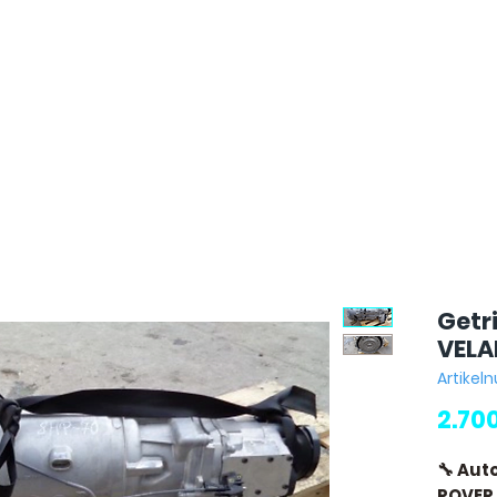
Getr
VELA
Artike
2.70
🔧 Aut
ROVER 