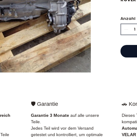
🏷️ Ki
Anzahl
zertifi
⭐ War
?
Franzö
Motore
Hand,
einen 
Refer
🛡️ Garantie
🚗 Kom
garant
verlie
reich
Garantie 3 Monate
auf alle unsere
Dieses 
ganz F
Teile.
kompati
🇪🇺.
Jedes Teil wird vor dem Versand
Automa
Teile
getestet und kontrolliert, um optimale
VELAR 