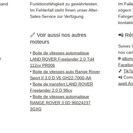
✅ Teil
rsand
Funktionsfähigkeit zu gewährleisten.
Im Falle
und üb
Im Fehlerfall steht Ihnen unser After-
zögern S
✅ 3 Mo
Sales-Service zur Verfügung.
Fahrges
kontakt
✅ Schn
Nachve
🔗 Voir aussi nos autres
📲 Rés
Kuehne
moteurs
✅ Reak
Suivez 
Whats
nos cana
•
Boite de vitesses automatique
r
🌐
allom
LAND ROVER Freelander 2.0 Td4
📞
Benö
Facebo
112cv PR006
Kontak
🎵
TikT
•
Boite de vitesses auto Range Rover
📲 Comm
38 71 6
Sport II 3.0 D V6 GH22-7000-AA
appli A
•
Boite de transfert LAND ROVER
— Mont
Freelander 2.0 D 98cv
•
Boite de vitesses automatique
RANGE ROVER 3.0D 96024237
3GXG