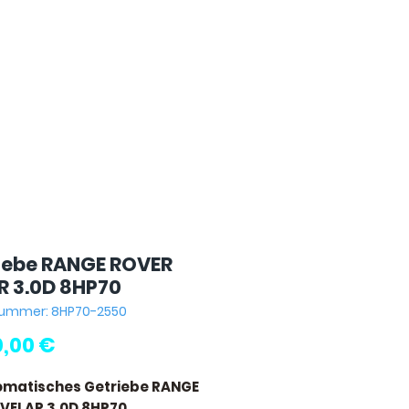
iebe RANGE ROVER
R 3.0D 8HP70
lnummer: 8HP70-2550
Preis
0,00 €
omatisches Getriebe RANGE
VELAR 3.0D 8HP70