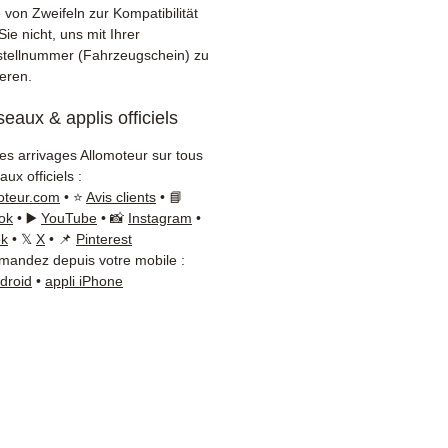
e vor dem Versand getestet
 von Zweifeln zur Kompatibilität
erprüft
ie nicht, uns mit Ihrer
nate Garantie inbegriffen
tellnummer (Fahrzeugschein) zu
ieren.
elle Lieferung mit
rfolgung (Fedex /
eaux & applis officiels
+Nagel / DB Schenker)
tiver Kundenservice per
les arrivages Allomoteur sur tous
App
ux officiels :
oteur.com
• ⭐
Avis clients
• 📘
tigen Sie einen Rat?
ok
• ▶️
YouTube
• 📸
Instagram
•
tieren Sie uns unter
+33 6
ok
• 𝕏
X
• 📌
Pinterest
andez depuis votre mobile :
6 54
(WhatsApp verfügbar)
ndroid
•
appli iPhone
ag bis Freitag, 9h-18h.