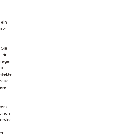
 ein
s zu
 Sie
 ein
 Fragen
zu
erfekte
rzeug
sere
dass
 einen
ervice
ten.