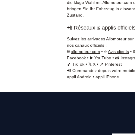
die kluge Wahl mit Allomoteur.com 
bringen Sie Ihr Fahrzeug in einwan
Zustand.
📲 Réseaux & applis officiel
Suivez les arrivages Allomoteur sur
nos canaux officiels :
🌐
allomoteur.com
• ⭐
Avis clients
• 
Facebook
• ▶️
YouTube
• 📸
Instag
🎵
TikTok
• 𝕏
X
• 📌
Pinterest
📲 Commandez depuis votre mobile
appli Android
•
appli iPhone