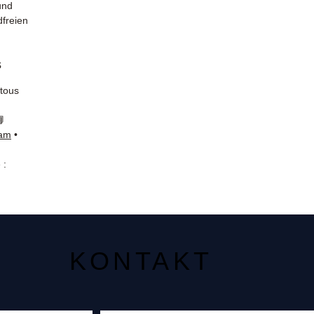
und
dfreien
s
 tous
📘
ram
•
 :
KONTAKT