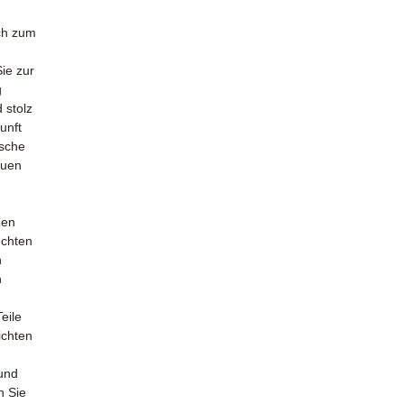
uch zum
ie zur
g
 stolz
unft
ische
euen
den
uchten
n
h
eile
ichten
und
n Sie