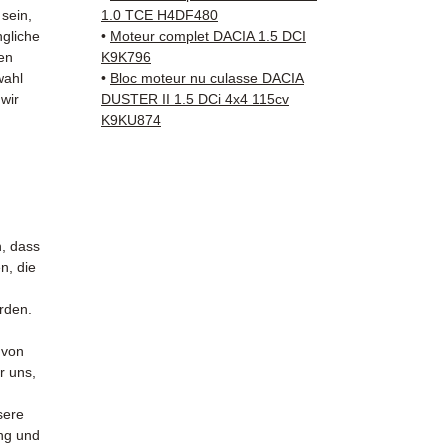
✅ Teil
 sein,
1.0 TCE H4DF480
und ko
ngliche
•
Moteur complet DACIA 1.5 DCI
✅ 3 Mo
en
K9K796
✅ Schn
wahl
•
Bloc moteur nu culasse DACIA
 wir
DUSTER II 1.5 DCi 4x4 115cv
Verfol
K9KU874
Kuehne
✅ Reak
Whats
📞
Benö
Kontak
n, dass
38 71 6
n, die
— Mont
urden.
 von
r uns,
sere
ung und