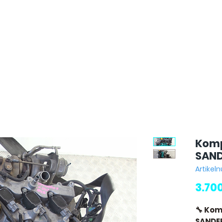
Komp
SAND
Artike
3.70
🔧 Kom
SANDE