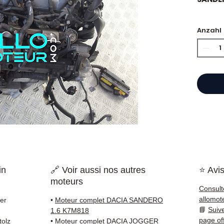
🏷️ Lau
Anzahl
zertifi
🔖 Her
⭐ War
?
Franzö
Motore
Hand,
einen 
in
🔗 Voir aussi nos autres
⭐ Avis
Refer
moteurs
garant
Consult
versen
allomot
er
•
Moteur complet DACIA SANDERO
Frankr
📘
Suiv
1.6 K7M818
page of
tolz
•
Moteur complet DACIA JOGGER