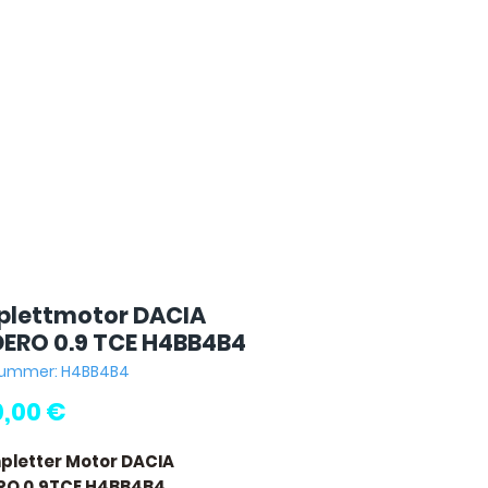
lettmotor DACIA
ERO 0.9 TCE H4BB4B4
lnummer: H4BB4B4
Preis
0,00 €
pletter Motor DACIA
RO 0.9TCE H4BB4B4