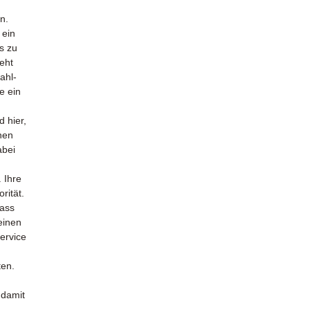
n.
 ein
s zu
eht
ahl-
e ein
d hier,
nen
abei
. Ihre
rität.
dass
 einen
ervice
ten.
 damit