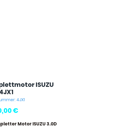
lettmotor ISUZU
 4JX1
nummer: 4JX1
Preis
0,00 €
pletter Motor ISUZU 3.0D