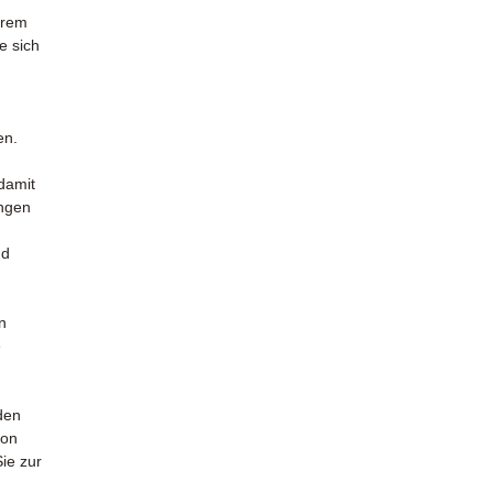
erem
e sich
en.
 damit
ungen
nd
n
e
den
von
ie zur