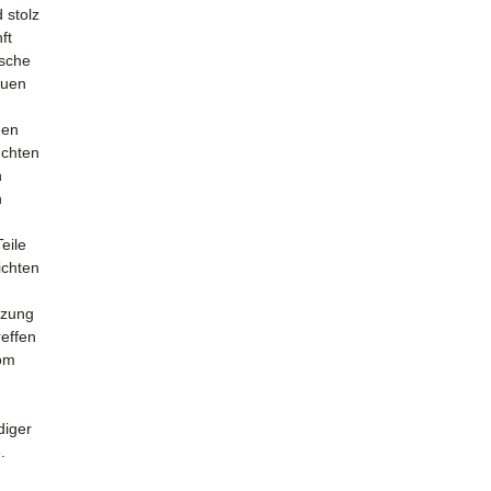
 stolz
ft
ische
euen
den
uchten
n
h
eile
ichten
tzung
reffen
com
diger
.