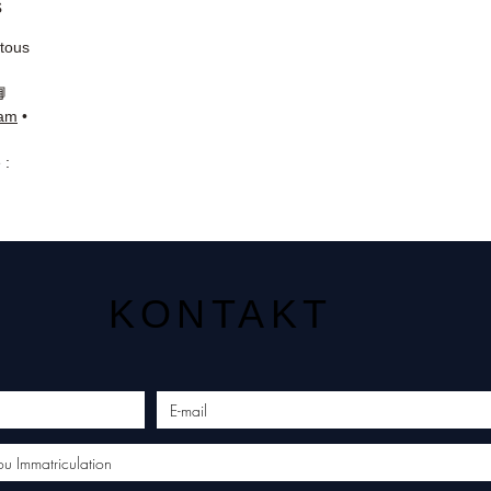
s
 tous
📘
ram
•
 :
KONTAKT