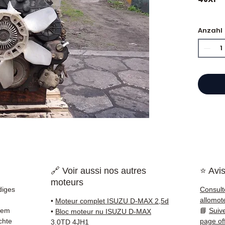
🏷️ Ki
Anzahl
zertifi
⭐ War
Franzö
Motore
Hand,
einen 
Refer
garant
🔗 Voir aussi nos autres
⭐ Avis
die sch
moteurs
und Eu
rdiges
Consult
allomot
•
Moteur complet ISUZU D-MAX 2,5d
✅ Teil
rem
📘
Suiv
•
Bloc moteur nu ISUZU D-MAX
und ko
chte
page of
3.0TD 4JH1