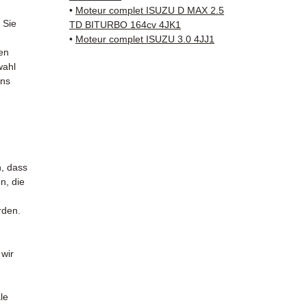
✅ 3 Mo
•
Moteur complet ISUZU D MAX 2.5
✅ Schn
 Sie
TD BITURBO 164cv 4JK1
(Fedex
•
Moteur complet ISUZU 3.0 4JJ1
en
Schenk
wahl
✅ Reak
uns
Whats
📞
Benö
Kontak
38 71 6
— Mont
n, dass
n, die
rden.
 wir
le