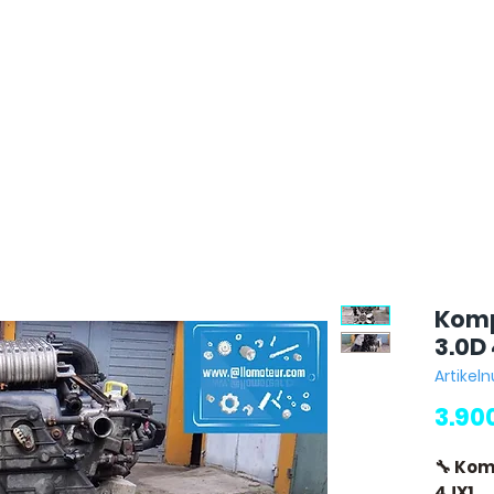
Komp
3.0D
Artikel
3.90
🔧 Kom
4JX1