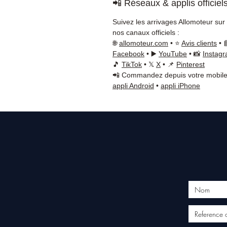
📲 Réseaux & applis officiel
Suivez les arrivages Allomoteur sur
nos canaux officiels :
🌐
allomoteur.com
• ⭐
Avis clients
• 
Facebook
• ▶️
YouTube
• 📸
Instag
🎵
TikTok
• 𝕏
X
• 📌
Pinterest
📲 Commandez depuis votre mobile
appli Android
•
appli iPhone