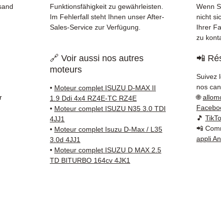
✅ 3 Mo
rsand
Funktionsfähigkeit zu gewährleisten.
Wenn Si
✅ Schn
Im Fehlerfall steht Ihnen unser After-
nicht si
(Fedex
Sales-Service zur Verfügung.
Ihrer F
zu kont
Schenk
✅ Reak
🔗 Voir aussi nos autres
📲 Rés
Whats
moteurs
Suivez 
📞
Benö
nos cana
•
Moteur complet ISUZU D-MAX II
Kontak
r
🌐
allom
1.9 Ddi 4x4 RZ4E-TC RZ4E
38 71 6
Facebo
•
Moteur complet ISUZU N35 3.0 TDI
— Mont
🎵
TikT
4JJ1
📲 Comm
•
Moteur complet Isuzu D-Max / L35
appli A
3.0d 4JJ1
•
Moteur complet ISUZU D MAX 2.5
TD BITURBO 164cv 4JK1