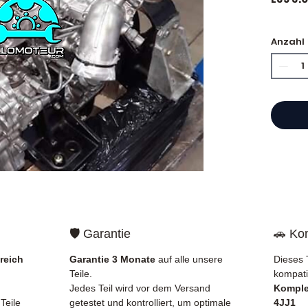
🏷️ Ki
Anzahl
zertifi
⭐ War
Franzö
Motore
Hand,
einen 
Refer
garant
🛡️ Garantie
🚗 Kom
schnel
Europa
reich
Garantie 3 Monate
auf alle unsere
Dieses 
Teile.
kompati
✅ Teil
Jedes Teil wird vor dem Versand
Komple
und ko
Teile
getestet und kontrolliert, um optimale
4JJ1