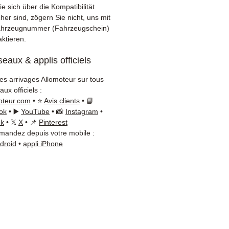
nate Garantie inklusive
e sich über die Kompatibilität
elle Lieferung mit Tracking
cher sind, zögern Sie nicht, uns mit
 / Kuehne+Nagel / DB
ahrzeugnummer (Fahrzeugschein)
aktieren.
er)
tiver Kundenservice per
eaux & applis officiels
App
les arrivages Allomoteur sur tous
tigen Sie einen Rat?
ux officiels :
tieren Sie uns unter
+33 6
oteur.com
• ⭐
Avis clients
• 📘
6 54
(WhatsApp verfügbar)
ok
• ▶️
YouTube
• 📸
Instagram
•
ag bis Freitag, 9–18 Uhr.
ok
• 𝕏
X
• 📌
Pinterest
andez depuis votre mobile :
ndroid
•
appli iPhone