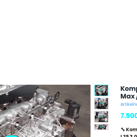
Komp
Max /
Artikel
7.50
🔧 Kom
L35 3.