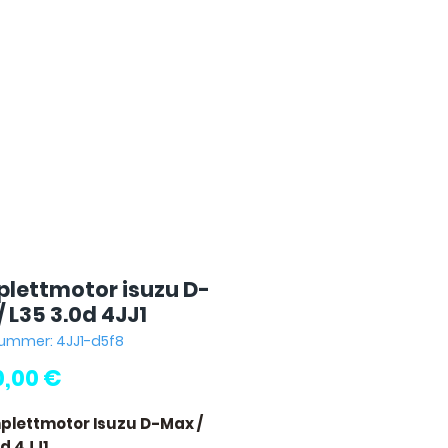
lettmotor isuzu D-
 L35 3.0d 4JJ1
nummer: 4JJ1-d5f8
Preis
0,00 €
plettmotor Isuzu D-Max /
0d 4JJ1