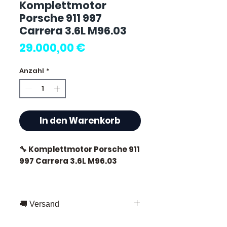
Komplettmotor
Porsche 911 997
Carrera 3.6L M96.03
Preis
29.000,00 €
Anzahl
*
In den Warenkorb
🔧 Komplettmotor Porsche 911
997 Carrera 3.6L M96.03
🏷️ Laufleistung : 39 000 km
zertifiziert
🚚 Versand
Schnelle Lieferung in ganz