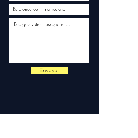
Kuehne+Nagel / DB Schenker)
✅ Reaktiver Kundenservice
per WhatsApp
📞
Benötigen Sie Beratung ?
Kontaktieren Sie uns unter
+33 6 38 71 66 54
(WhatsApp
verfügbar) — Montag bis
Freitag, 9h-18h.
Envoyer