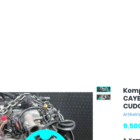
Komp
CAYEN
CUD
Artike
9.50