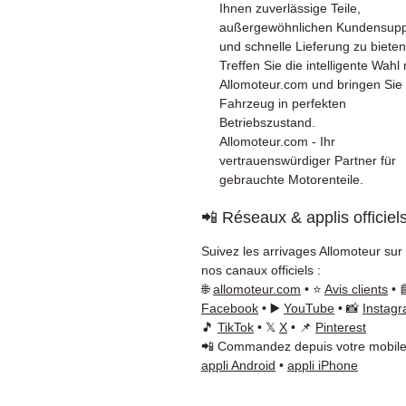
Ihnen zuverlässige Teile,
außergewöhnlichen Kundensupp
und schnelle Lieferung zu bieten
Treffen Sie die intelligente Wahl 
Allomoteur.com und bringen Sie 
Fahrzeug in perfekten
Betriebszustand.
Allomoteur.com - Ihr
vertrauenswürdiger Partner für
gebrauchte Motorenteile.
📲 Réseaux & applis officiel
Suivez les arrivages Allomoteur sur
nos canaux officiels :
🌐
allomoteur.com
• ⭐
Avis clients
• 
Facebook
• ▶️
YouTube
• 📸
Instag
🎵
TikTok
• 𝕏
X
• 📌
Pinterest
📲 Commandez depuis votre mobile
appli Android
•
appli iPhone