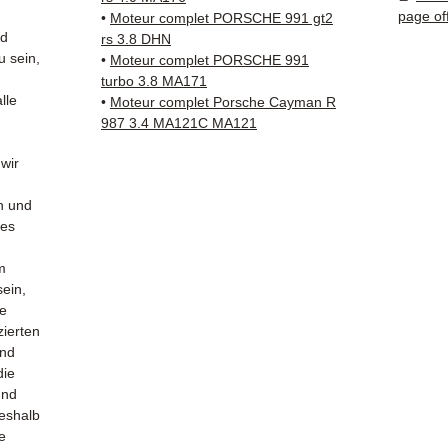
✅ Teil
page of
•
Moteur complet PORSCHE 991 gt2
und ko
nd
rs 3.8 DHN
✅ 3 Mo
u sein,
•
Moteur complet PORSCHE 991
✅ Schn
turbo 3.8 MA171
lle
•
Moteur complet Porsche Cayman R
Verfol
987 3.4 MA121C MA121
Kuehne
✅ reak
 wir
Whats
n und
📞
Benö
hes
Kontak
38 71 6
m
— Mont
sein,
le
zierten
und
die
und
Deshalb
e