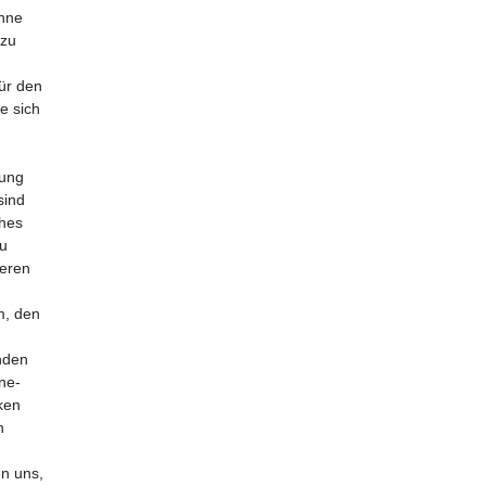
hne
zu
für den
e sich
tung
sind
ches
zu
geren
m, den
nden
ne-
ken
n
en uns,