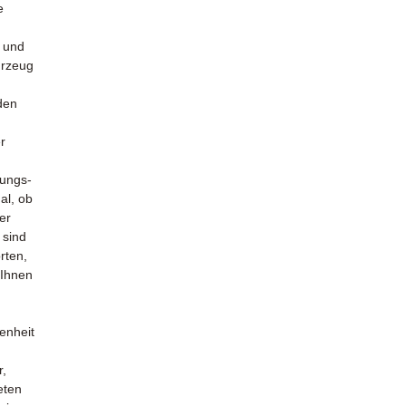
e
g und
hrzeug
den
r
ungs-
al, ob
er
 sind
rten,
 Ihnen
enheit
r,
eten