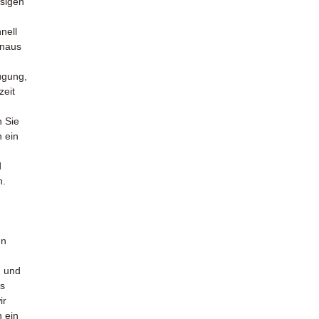
ssigen
nell
inaus
ügung,
zeit
n Sie
n ein
d
n.
en
n und
es
ir
n ein