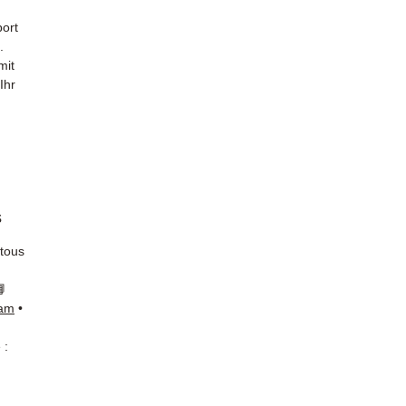
ort
.
mit
Ihr
s
 tous
📘
ram
•
 :