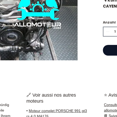
🔧 Ko
CAYENN
🏷️ Ki
Anzahl
zertifi
⭐ War
Als fr
Motore
Hand b
einen 
Refer
garan
🔗 Voir aussi nos autres
⭐ Avis
Teilen,
moteurs
Frankr
würdig
Consult
gelief
ile
allomot
•
Moteur complet PORSCHE 991 gt3
 Ihrem
📘
Suiv
rs 4.0 MA176