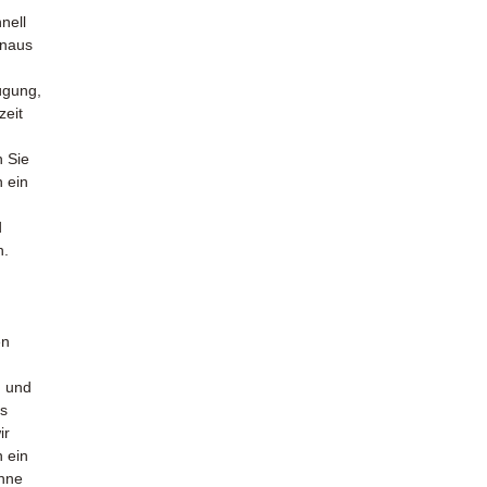
nell
inaus
ügung,
zeit
n Sie
n ein
d
n.
en
n und
es
ir
n ein
hne