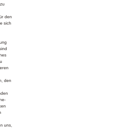
zu
für den
e sich
tung
sind
ches
zu
geren
m, den
nden
ne-
ken
n
en uns,