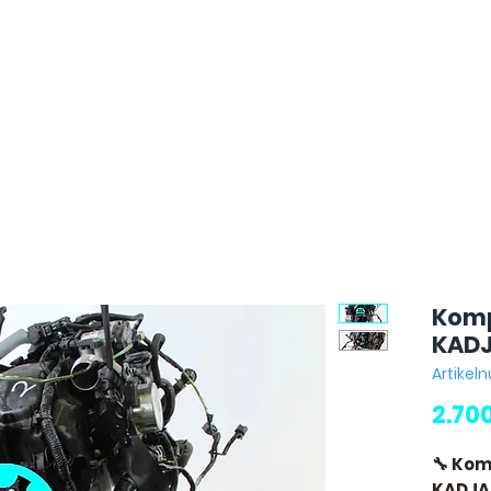
Komp
KADJ
Artike
2.70
🔧 Kom
KADJAR