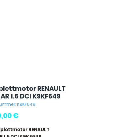
lettmotor RENAULT
AR 1.5 DCI K9KF649
lnummer: K9KF649
Preis
0,00 €
plettmotor RENAULT
 1.5 DCI K9KF649