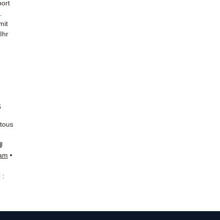
ort
.
mit
Ihr
s
 tous
📘
ram
•
 :