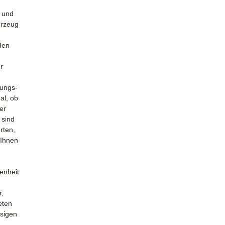
g und
hrzeug
den
r
ungs-
al, ob
er
 sind
rten,
 Ihnen
enheit
r,
eten
ssigen