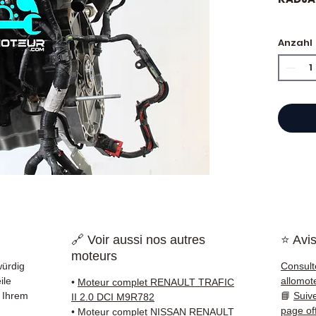
🏷️ Ki
Anzahl
zertifi
⭐ War
Franzö
gebrau
bietet
Katalo
Refer
garant
🔗 Voir aussi nos autres
⭐ Avis
in gan
moteurs
🇪🇺 li
würdig
Consult
ile
allomot
•
Moteur complet RENAULT TRAFIC
✅ Teil
 Ihrem
📘
Suiv
II 2.0 DCI M9R782
und ge
page of
•
Moteur complet NISSAN RENAULT