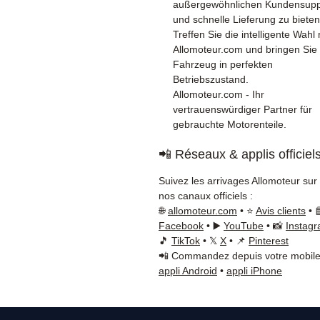
außergewöhnlichen Kundensupp
und schnelle Lieferung zu bieten
Treffen Sie die intelligente Wahl 
Allomoteur.com und bringen Sie 
Fahrzeug in perfekten
Betriebszustand.
Allomoteur.com - Ihr
vertrauenswürdiger Partner für
gebrauchte Motorenteile.
📲 Réseaux & applis officiel
Suivez les arrivages Allomoteur sur
nos canaux officiels :
🌐
allomoteur.com
• ⭐
Avis clients
• 
Facebook
• ▶️
YouTube
• 📸
Instag
🎵
TikTok
• 𝕏
X
• 📌
Pinterest
📲 Commandez depuis votre mobile
appli Android
•
appli iPhone