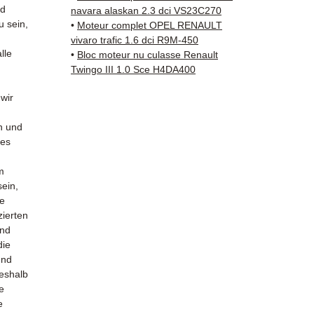
✅ 3 Mo
nd
navara alaskan 2.3 dci VS23C270
✅ Schn
u sein,
•
Moteur complet OPEL RENAULT
(Fedex
vivaro trafic 1.6 dci R9M-450
lle
Schenk
•
Bloc moteur nu culasse Renault
Twingo III 1.0 Sce H4DA400
✅ Reak
Whats
 wir
📞
Benö
n und
Kontak
hes
38 71 6
— Mont
m
sein,
le
zierten
und
die
und
Deshalb
e
e