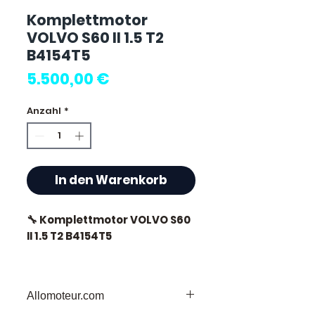
Komplettmotor
VOLVO S60 II 1.5 T2
B4154T5
Preis
5.500,00 €
Anzahl
*
In den Warenkorb
🔧 Komplettmotor VOLVO S60
II 1.5 T2 B4154T5
🏷️ Kilometerstand : 14.000 km
zertifiziert
Allomoteur.com