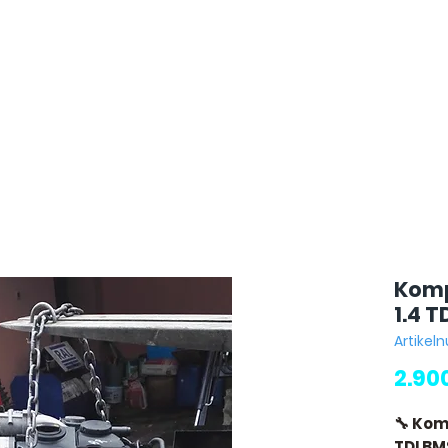
Komp
1.4 T
Artikel
2.90
🔧 Kom
TDI BM