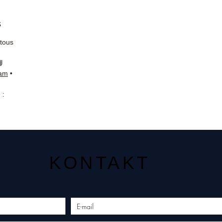
s
 tous
📘
ram
•
 :
KONTAKT