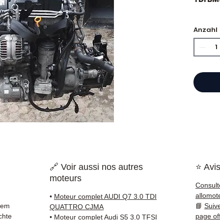
🏷️ Ki
Anzahl
begla
⭐ War
Franzö
Motore
Hand,
einen 
Refer
garan
🔗 Voir aussi nos autres
⭐ Avis
Teilen,
moteurs
Frankr
Consult
gelief
allomot
•
Moteur complet AUDI Q7 3.0 TDI
rem
📘
Suiv
QUATTRO CJMA
✅ Teil
chte
page of
•
Moteur complet Audi S5 3.0 TFSI