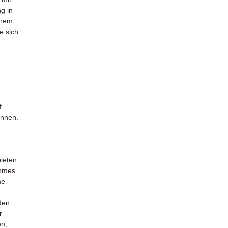
ng in
erem
e sich
f
önnen.
ieten.
ehmes
me
den
r
en,