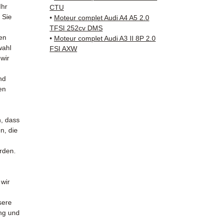
und ko
Ihr
CTU
✅ 3 Mo
 Sie
•
Moteur complet Audi A4 A5 2.0
✅ Schn
TFSI 252cv DMS
en
Verfol
•
Moteur complet Audi A3 II 8P 2.0
wahl
FSI AXW
Kuehne
 wir
✅ Reak
Whats
nd
en
📞
Benö
Kontak
38 71 6
n, dass
— Mont
n, die
urden.
 wir
sere
ung und