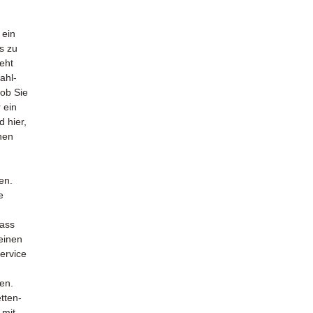
 ein
s zu
eht
ahl-
 ob Sie
 ein
d hier,
nen
en.
e
dass
 einen
ervice
ten.
tten-
 mit