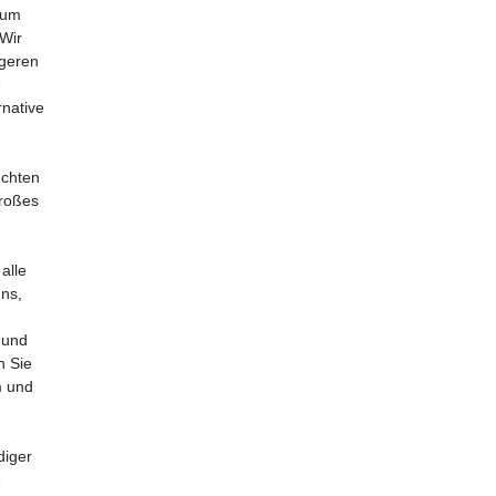
zum
 Wir
igeren
e
rnative
uchten
großes
alle
uns,
 und
n Sie
m und
diger
e