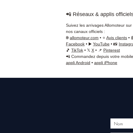
📲 Réseaux & applis officiel
Suivez les arrivages Allomoteur sur
nos canaux officiels :
🌐
allomoteur.com
• ⭐
Avis clients
• 
Facebook
• ▶️
YouTube
• 📸
Instag
🎵
TikTok
• 𝕏
X
• 📌
Pinterest
📲 Commandez depuis votre mobile
appli Android
•
appli iPhone