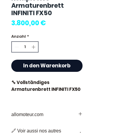
Armaturenbrett
INFINITI FX50
Preis
3.800,00 €
Anzahl
*
In den Warenkorb
🔧 Vollständiges
Armaturenbrett INFINITI FX50
allomoteur.com
⭐ Warum Allomoteur.com
wählen?
Ihr vertrauenswürdiges Ziel für
🔗 Voir aussi nos autres
gebrauchte Motorenteile