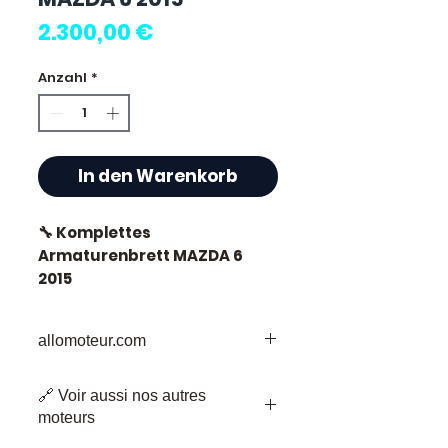
Preis
2.300,00 €
Anzahl
*
In den Warenkorb
🔧 Komplettes
Armaturenbrett MAZDA 6
2015
allomoteur.com
⭐ Warum Allomoteur.com
Ihr vertrauenswürdiges Ziel für
wählen ?
🔗 Voir aussi nos autres
gebrauchte Motorenteile
moteurs
Willkommen bei Allomoteur.com,
Französischer Spezialist für
Ihrem vertrauenswürdigen Ziel für