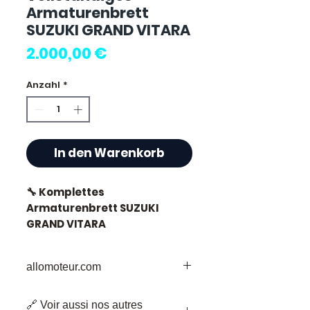
Armaturenbrett
SUZUKI GRAND VITARA
Preis
2.000,00 €
Anzahl
*
In den Warenkorb
🔧 Komplettes
Armaturenbrett SUZUKI
GRAND VITARA
allomoteur.com
⭐ Warum Allomoteur.com
Ihr vertrauenswürdiges Ziel für
wählen ?
🔗 Voir aussi nos autres
gebrauchte Motorenteile