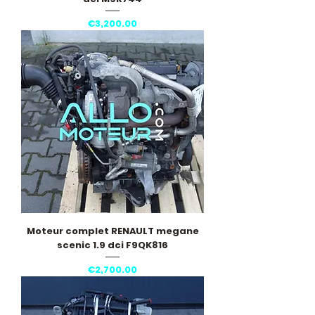
Price
€3,200.00
Moteur complet RENAULT megane
scenic 1.9 dci F9QK816
Price
€2,700.00