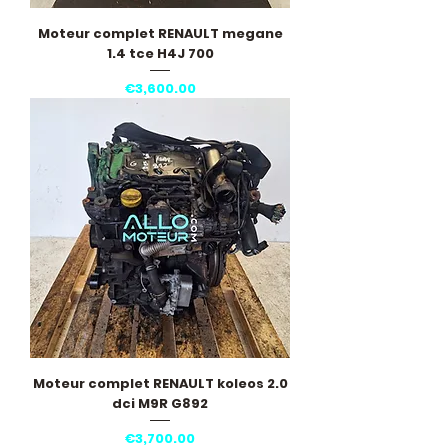
Moteur complet RENAULT megane
1.4 tce H4J 700
Price
€3,600.00
Moteur complet RENAULT koleos 2.0
dci M9R G892
Price
€3,700.00