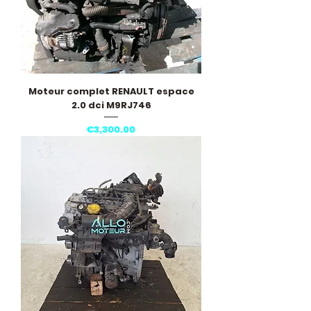
Moteur complet RENAULT espace
2.0 dci M9RJ746
Price
€3,300.00