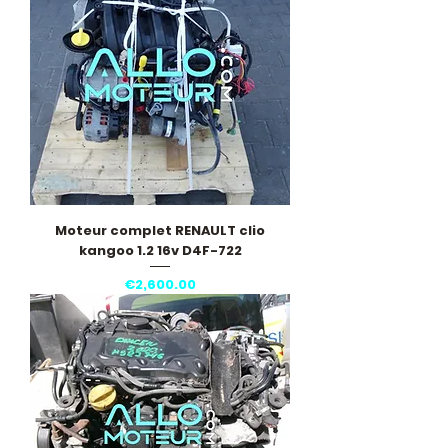
Moteur complet RENAULT clio
kangoo 1.2 16v D4F-722
Price
€2,600.00