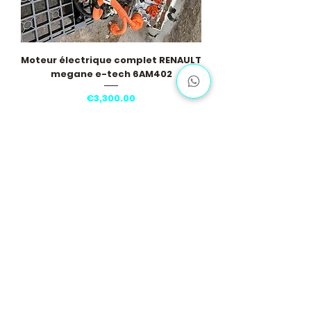
Moteur électrique complet RENAULT
megane e-tech 6AM402
Price
€3,300.00
Load More