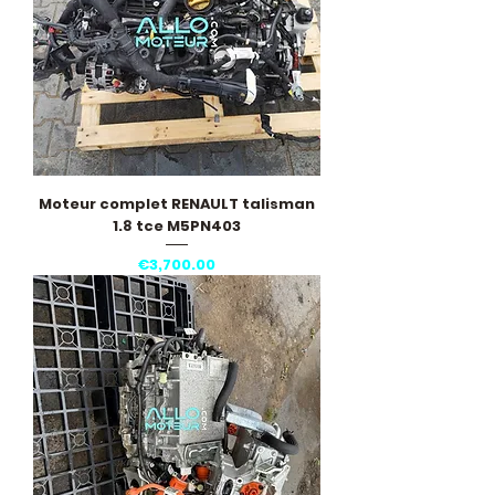
Moteur complet RENAULT talisman
1.8 tce M5PN403
Price
€3,700.00