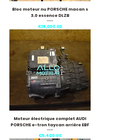
Bloc moteur nu PORSCHE macan s
3.0 essence DLZB
Price
€19,000.00
Moteur électrique complet AUDI
PORSCHE e-tron taycan arrière EBF
Price
€5,400.00