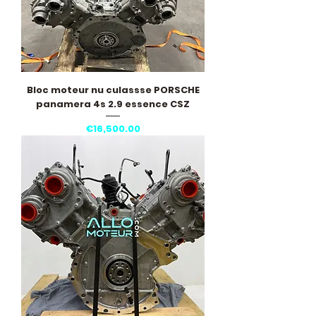
Bloc moteur nu culassse PORSCHE
panamera 4s 2.9 essence CSZ
Price
€16,500.00