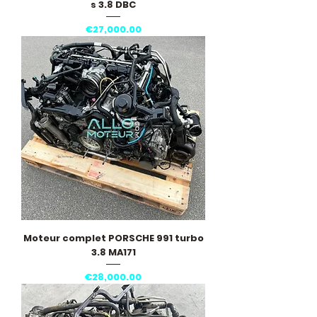
s 3.8 DBC
Price
€27,000.00
Moteur complet PORSCHE 991 turbo
3.8 MA171
Price
€28,000.00