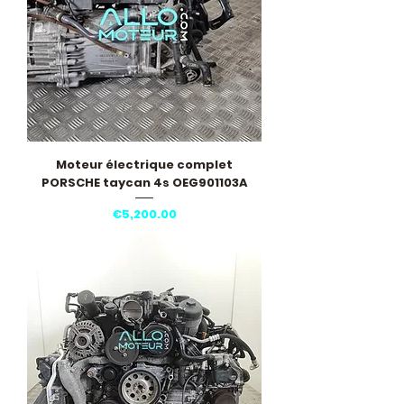
Moteur électrique complet
PORSCHE taycan 4s OEG901103A
Price
€5,200.00