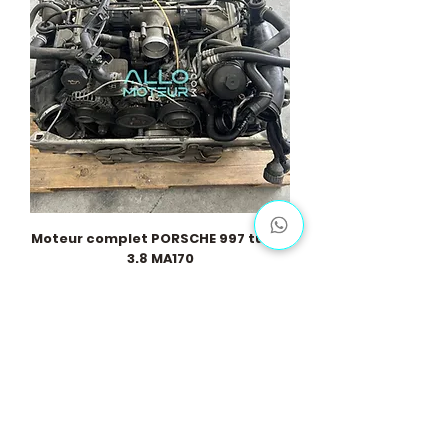
Moteur complet PORSCHE 997 turbo
3.8 MA170
Price
€29,000.00
Load More