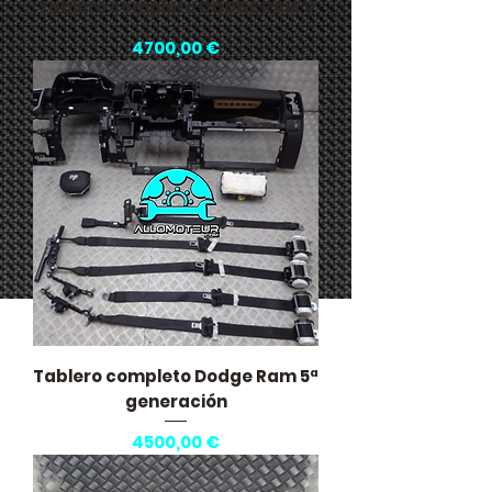
Tablero completo DODGE RAM V
Precio
4700,00 €
Tablero completo Dodge Ram 5ª
generación
Precio
4500,00 €