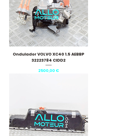
Ondulador VOLVO XC40 1.5 AEBBP
32223784 CIDD2
Precio
2500,00 €