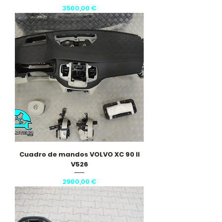
Precio
3500,00 €
Cuadro de mandos VOLVO XC 90 II
V526
Precio
2900,00 €