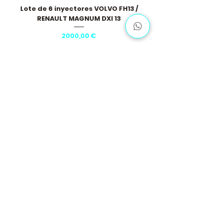
Lote de 6 inyectores VOLVO FH13 /
RENAULT MAGNUM DXI 13
Precio
2000,00 €
Cargar más