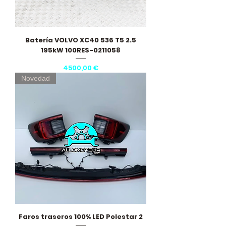
Batería VOLVO XC40 536 T5 2.5
195kW 100RES-0211058
Precio
4500,00 €
Novedad
Faros traseros 100% LED Polestar 2