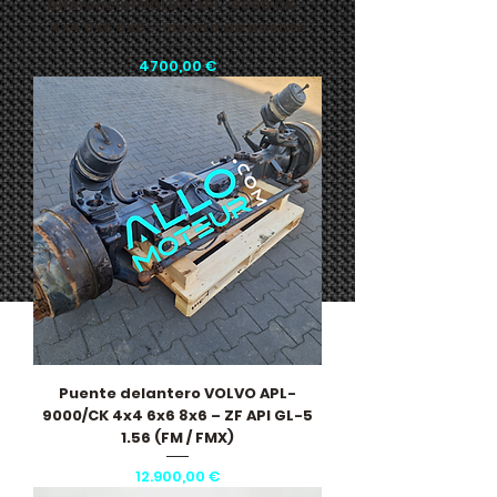
Diferencial VOLVO APL-9000 CK –
4x4 6x6 8x6 – Inserto de puente
Precio
4700,00 €
Puente delantero VOLVO APL-
9000/CK 4x4 6x6 8x6 – ZF API GL-5
1.56 (FM / FMX)
Precio
12.900,00 €