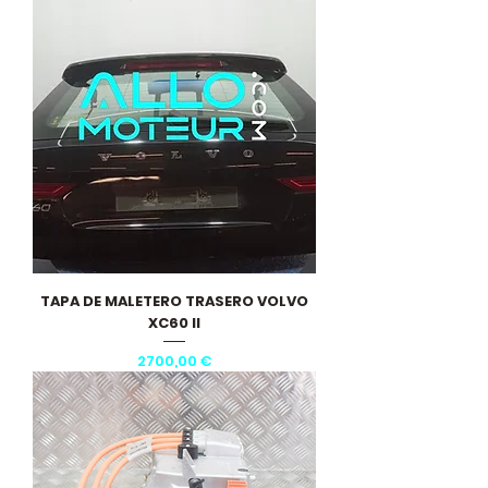
TAPA DE MALETERO TRASERO VOLVO
XC60 II
Precio
2700,00 €