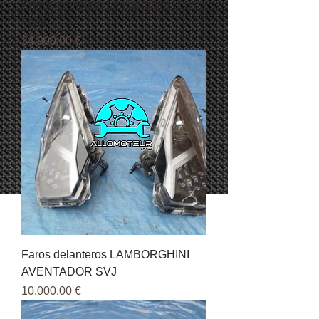
Frente completo Lamborghini Urus
Fase 1
Precio
34.900,00 €
Faros delanteros LAMBORGHINI
AVENTADOR SVJ
Precio
10.000,00 €